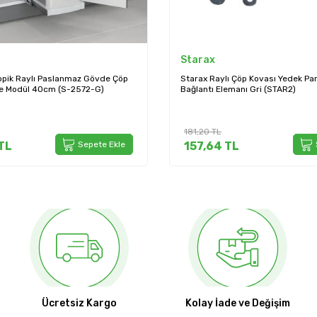
Starax
opik Raylı Paslanmaz Gövde Çöp
Starax Raylı Çöp Kovası Yedek Pa
re Modül 40cm (S-2572-G)
Bağlantı Elemanı Gri (STAR2)
181,20
TL
TL
Sepete Ekle
157,64
TL
Ücretsiz Kargo
Kolay İade ve Değişim