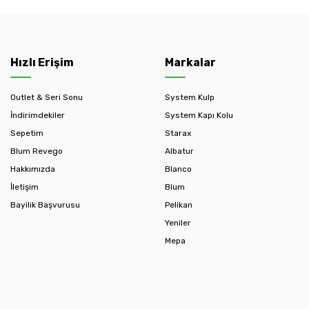
Hızlı Erişim
Markalar
Outlet & Seri Sonu
System Kulp
İndirimdekiler
System Kapı Kolu
Sepetim
Starax
Blum Revego
Albatur
Hakkımızda
Blanco
İletişim
Blum
Bayilik Başvurusu
Pelikan
Yeniler
Mepa