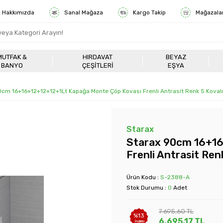
Hakkımızda
Sanal Mağaza
Kargo Takip
Mağazala
MUTFAK &
HIRDAVAT
BEYAZ
BANYO
ÇEŞITLERI
EŞYA
0cm 16+16+12+12+12+1Lt Kapağa Monte Çöp Kovası Frenli Antrasit Renk 5 Koval
Starax
Starax 90cm 16+16
Frenli Antrasit Ren
Ürün Kodu :
S-2388-A
Stok Durumu :
0
Adet
7.695,60
TL
%
13
6.695,17
TL
İndirim