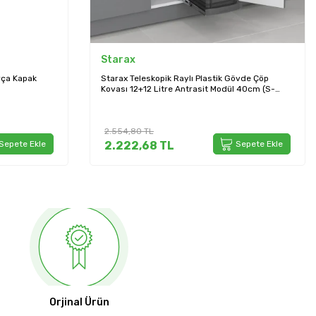
Starax
rça Kapak
Starax Teleskopik Raylı Plastik Gövde Çöp
Kovası 12+12 Litre Antrasit Modül 40cm (S-
2392-A)
2.554,80
TL
Sepete Ekle
2.222,68
TL
Sepete Ekle
Orjinal Ürün