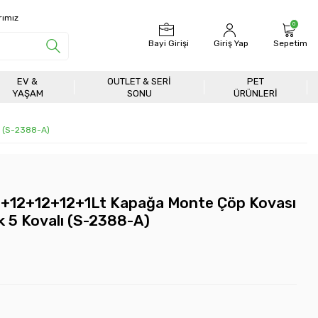
rımız
0
Bayi Girişi
Giriş Yap
Sepetim
EV &
OUTLET & SERI
PET
YAŞAM
SONU
ÜRÜNLERİ
ı (S-2388-A)
+12+12+12+1Lt Kapağa Monte Çöp Kovası
k 5 Kovalı (S-2388-A)