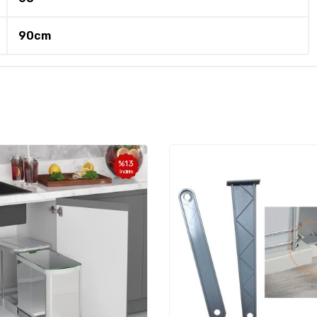
90cm
%
13
İndirim