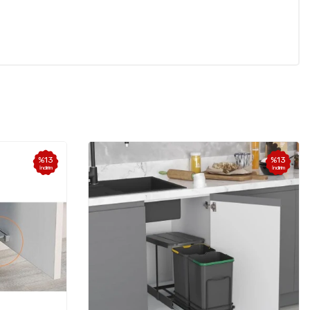
%
13
%
13
İndirim
İndirim