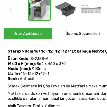
Ürün Açıklaması
Ödeme Seçenekleri
Starax 90cm 16+16+12+12+12+1Lt Kapağa Monte Çöp
Ürün Kodu:
S-2388-A
W x D x H (mm):
864 x 460 x 370
Modül(mm):
900mm
Lt:
16+16+12+12+12+1
Renk:
Antrasit
Starax Çekmece İçi Çöp Kovaları ile Mutfakta Maksimum
Mutfaklarda düzen ve hijyenin en önemli unsurlarından bi
özellikle dar alanlar için ideal bir çözüm sunarken, esteti
Akıllı Tasarım, Pratik Kullanım