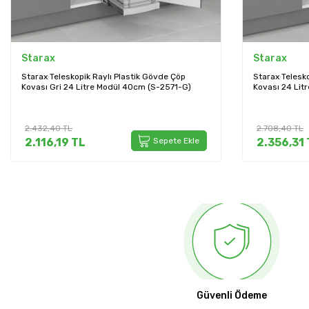
Starax
Starax
Starax Teleskopik Raylı Plastik Gövde Çöp
Starax Telesk
Kovası Gri 24 Litre Modül 40cm (S-2571-G)
Kovası 24 Lit
2.432,40
TL
2.708,40
TL
2.116,19
TL
Sepete Ekle
2.356,31
Güvenli Ödeme