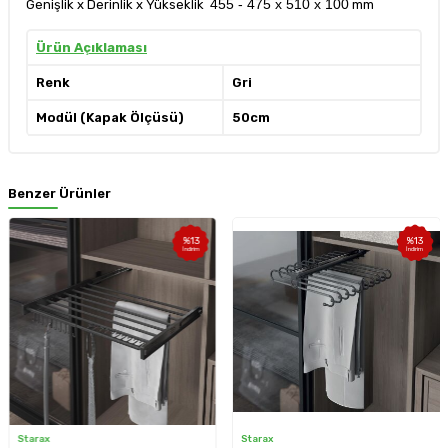
455 - 475 x 510 x 100
Genişlik x Derinlik x Yükseklik
mm
Ürün Açıklaması
Renk
Gri
Modül (Kapak Ölçüsü)
50cm
Benzer Ürünler
%
13
%
13
İndirim
İndirim
Starax
Starax