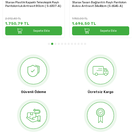
k Raylı
Starax Tavan Bağlantılı Raylı Pantolon
Starax Plastik Kapaklı Teleskopi
-6307-A)
Askısı Antrasit 34x46cm (S-6545-A)
Pantolonluk Antrasit Modül 90
6308-A)
1.950,00
TL
2.146,80
TL
1.696,50
TL
1.867,72
TL
e
Sepete Ekle
Sepete Ekle
Güvenli Ödeme
Ücretsiz Kargo