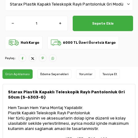
Sepete Ekle
Hızlı Kargo
6000 TL Üzeri Ücretsiz Kargo
Paylaş :
Ürün Açıklaması
Ödeme Seçenekleri
Yorumlar
Tavsiye Et
Starax Plastik Kapaklı Teleskopik Raylı Pantolonluk Gri
50cm (S-6303-G)
Hem Tavan Hem Yana Montaj Yapılabilir.
Plastik Kapaklı Teleskopik Raylı Pantolonluk
Her türlü giysinin ve aksesuarlarin dolap içine düzenli ve kolay
ulasilabilir sekilde yerlestirilmesi, ayrica modül içinde maksimum
kullanim alani saglamak amaci ile tasarlanmistir.