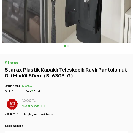
Starax
Starax Plastik Kapaklı Teleskopik Raylı Pantolonluk
Gri Modül 50cm (S-6303-G)
Ürün Kodu :
S-6303-G
Stok Durumu : Son
3
Adet
1.569,60
TL
%
13
1.365,55
TL
İndirim
455.18 TL 'den başlayan taksitlerle
Seçenekler