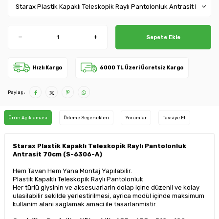
Sepete Ekle
Hızlı Kargo
6000 TL Üzeri Ücretsiz Kargo
Paylaş :
Ürün Açıklaması
Ödeme Seçenekleri
Yorumlar
Tavsiye Et
Starax Plastik Kapaklı Teleskopik Raylı Pantolonluk
Antrasit 70cm (S-6306-A)
Hem Tavan Hem Yana Montaj Yapılabilir.
Plastik Kapaklı Teleskopik Raylı Pantolonluk
Her türlü giysinin ve aksesuarlarin dolap içine düzenli ve kolay
ulasilabilir sekilde yerlestirilmesi, ayrica modül içinde maksimum
kullanim alani saglamak amaci ile tasarlanmistir.