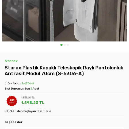
Starax
Starax Plastik Kapaklı Teleskopik Raylı Pantolonluk
Antrasit Modül 70cm (S-6306-A)
Ürün Kodu :
S-6306-A
Stok Durumu : Son
3
Adet
1.833,60
TL
%
13
1.595,23
TL
İndirim
531.74 TL 'den başlayan taksitlerle
Seçenekler