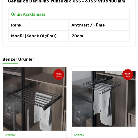
Genişlik x Derinlik x Yükseklik 655 - 675 x 510 x 100 mm
Ürün Açıklaması
Renk
Antrasit / Füme
Modül (Kapak Ölçüsü)
70cm
Benzer Ürünler
%
13
%
13
İndirim
İndirim
Starax
Starax