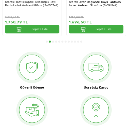
Starax Plastik Kapaklı Teleskopik Raylı
Starax Tavan Bağlantılı Raylı Pantolon
Pantolonluk Antrasit 80cm ( S-6307-A)
Askısı Antrasit 34x46cm (S-6545-A)
2.012,40
TL
1.950,00
TL
1.750,79
TL
1.696,50
TL
Sepete Ekle
Sepete Ekle
Güvenli Ödeme
Ücretsiz Kargo