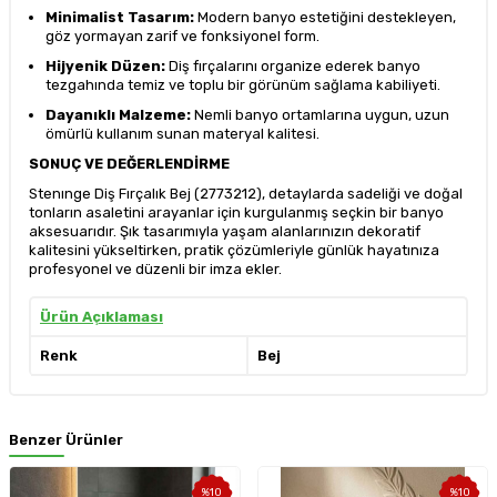
Minimalist Tasarım:
Modern banyo estetiğini destekleyen,
göz yormayan zarif ve fonksiyonel form.
Hijyenik Düzen:
Diş fırçalarını organize ederek banyo
tezgahında temiz ve toplu bir görünüm sağlama kabiliyeti.
Dayanıklı Malzeme:
Nemli banyo ortamlarına uygun, uzun
ömürlü kullanım sunan materyal kalitesi.
SONUÇ VE DEĞERLENDİRME
Stenınge Diş Fırçalık Bej (2773212), detaylarda sadeliği ve doğal
tonların asaletini arayanlar için kurgulanmış seçkin bir banyo
aksesuarıdır. Şık tasarımıyla yaşam alanlarınızın dekoratif
kalitesini yükseltirken, pratik çözümleriyle günlük hayatınıza
profesyonel ve düzenli bir imza ekler.
Ürün Açıklaması
Renk
Bej
Benzer Ürünler
%
10
%
10