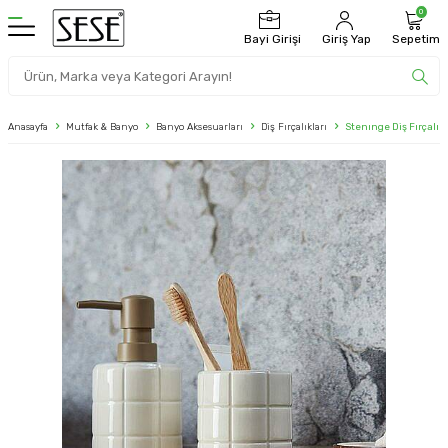
0
Bayi Girişi
Giriş Yap
Sepetim
Anasayfa
Mutfak & Banyo
Banyo Aksesuarları
Diş Fırçalıkları
Stenınge Diş Fırçalık