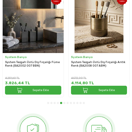
İndirim
İndirim
System Banyo
System Banyo
System Tezgah Üstü Diş Fırçalığı Füme
System Tezgah Üstü Diş Fırçalığı Antik
Renk (BA2002 007 BBN)
Renk (BA2008 007 ABM)
4.251,60
TL
4.572,00
TL
3.826,44
TL
4.114,80
TL
Sepete Ekle
Sepete Ekle