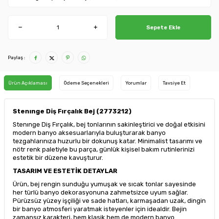
Sepete Ekle
Paylaş :
Ürün Açıklaması
Ödeme Seçenekleri
Yorumlar
Tavsiye Et
Stenınge Diş Fırçalık Bej (2773212)
Stenınge Diş Fırçalık, bej tonlarının sakinleştirici ve doğal etkisini
modern banyo aksesuarlarıyla buluşturarak banyo
tezgahlarınıza huzurlu bir dokunuş katar. Minimalist tasarımı ve
nötr renk paletiyle bu parça, günlük kişisel bakım rutinlerinizi
estetik bir düzene kavuşturur.
TASARIM VE ESTETİK DETAYLAR
Ürün, bej rengin sunduğu yumuşak ve sıcak tonlar sayesinde
her türlü banyo dekorasyonuna zahmetsizce uyum sağlar.
Pürüzsüz yüzey işçiliği ve sade hatları, karmaşadan uzak, dingin
bir banyo atmosferi yaratmak isteyenler için idealdir. Bejin
zamansız karakteri, hem klasik hem de modern banyo