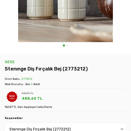
SESE
Stenınge Diş Fırçalık Bej (2773212)
Ürün Kodu :
2773212
Stok Durumu : Son
2
Adet
698,00
TL
%
30
488,60
TL
İndirim
162.87 TL 'den başlayan taksitlerle
Seçenekler