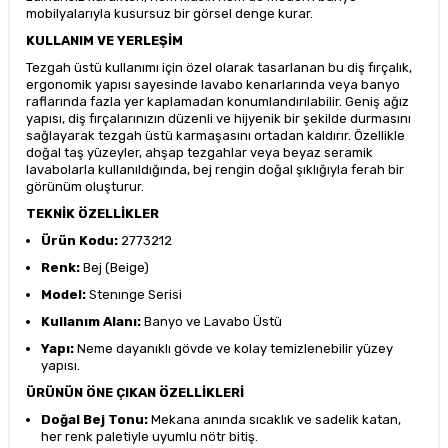
mobilyalarıyla kusursuz bir görsel denge kurar.
KULLANIM VE YERLEŞİM
Tezgah üstü kullanımı için özel olarak tasarlanan bu diş fırçalık,
ergonomik yapısı sayesinde lavabo kenarlarında veya banyo
raflarında fazla yer kaplamadan konumlandırılabilir. Geniş ağız
yapısı, diş fırçalarınızın düzenli ve hijyenik bir şekilde durmasını
sağlayarak tezgah üstü karmaşasını ortadan kaldırır. Özellikle
doğal taş yüzeyler, ahşap tezgahlar veya beyaz seramik
lavabolarla kullanıldığında, bej rengin doğal şıklığıyla ferah bir
görünüm oluşturur.
TEKNİK ÖZELLİKLER
Ürün Kodu:
2773212
Renk:
Bej (Beige)
Model:
Stenınge Serisi
Kullanım Alanı:
Banyo ve Lavabo Üstü
Yapı:
Neme dayanıklı gövde ve kolay temizlenebilir yüzey
yapısı.
ÜRÜNÜN ÖNE ÇIKAN ÖZELLİKLERİ
Doğal Bej Tonu:
Mekana anında sıcaklık ve sadelik katan,
her renk paletiyle uyumlu nötr bitiş.