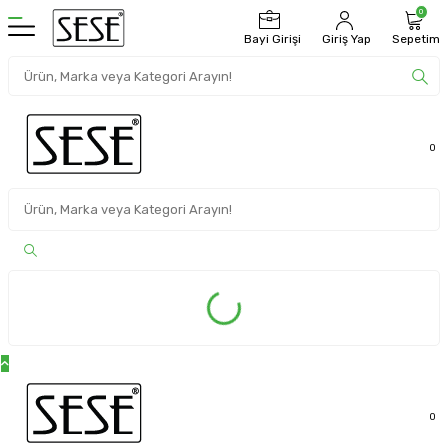
0
Bayi Girişi
Giriş Yap
Sepetim
0
0