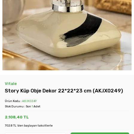
Vitale
Story Küp Obje Dekor 22*22*23 cm (AK.IX0249)
Ürün Kodu :
AK.IX0249
Stok Durumu : Son
1
Adet
2.108,40
TL
702.8 TL 'den başlayan taksitlerle