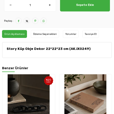
Sepete Ekle
Paylaş :
Ürün Açıklaması
Ödeme Seçenekleri
Yorumlar
Tavsiye Et
Story Küp Obje Dekor 22*22*23 cm (AK.IX0249)
Benzer Ürünler
%
20
İndirim