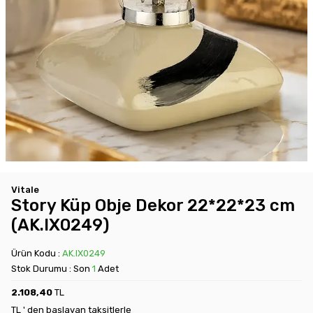
Vitale
Story Küp Obje Dekor 22*22*23 cm
(AK.IX0249)
Ürün Kodu :
AK.IX0249
Stok Durumu : Son
1
Adet
2.108,40
TL
TL ' den başlayan taksitlerle