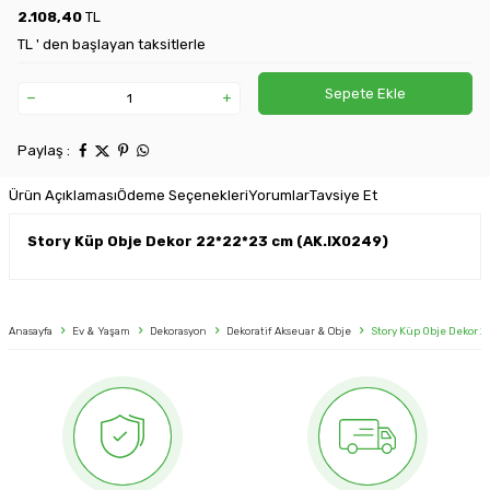
2.108,40
TL
TL ' den başlayan taksitlerle
Sepete Ekle
Paylaş :
Ürün Açıklaması
Ödeme Seçenekleri
Yorumlar
Tavsiye Et
Story Küp Obje Dekor 22*22*23 cm (AK.IX0249)
Anasayfa
Ev & Yaşam
Dekorasyon
Dekoratif Akseuar & Obje
Story Küp Obje Dekor 2