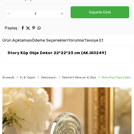
Sepete Ekle
Paylaş :
Ürün Açıklaması
Ödeme Seçenekleri
Yorumlar
Tavsiye Et
Story Küp Obje Dekor 22*22*23 cm (AK.IX0249)
Anasayfa
Ev & Yaşam
Dekorasyon
Dekoratif Akseuar & Obje
Story Küp Obje Dekor 2