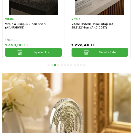
Vitale
Vitale
Vitale 4lü Küçük Zincir Siyah
Vitale Modern Home Kitap Kutu
(AK.NRH0155)
28.5*22*4 cm (AK.JI0057)
1.687,50
TL
1.350,00
TL
1.226,40
TL
Sepete Ekle
Sepete Ekle