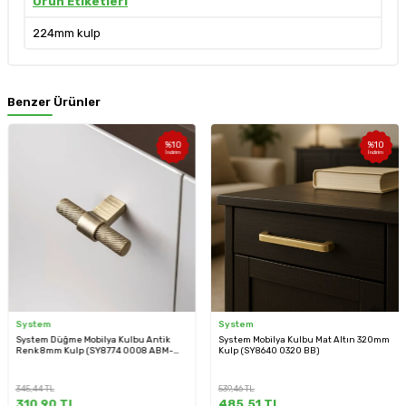
Ürün Etiketleri
224mm kulp
Benzer Ürünler
%
10
%
10
İndirim
İndirim
System
System
System Düğme Mobilya Kulbu Antik
System Mobilya Kulbu Mat Altın 320mm
Renk 8mm Kulp (SY8774 0008 ABM-
Kulp (SY8640 0320 BB)
ABM)
345,44
TL
539,46
TL
310,90
TL
485,51
TL