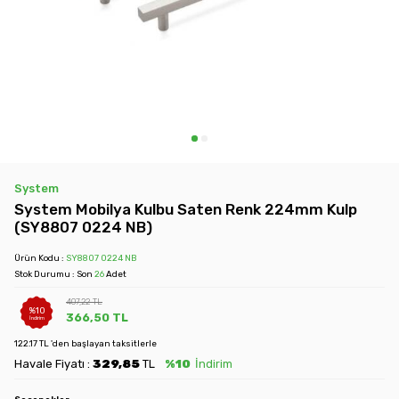
System
System Mobilya Kulbu Saten Renk 224mm Kulp
(SY8807 0224 NB)
Ürün Kodu :
SY8807 0224 NB
Stok Durumu : Son
26
Adet
407,22
TL
%
10
366,50
TL
İndirim
122.17 TL 'den başlayan taksitlerle
Havale Fiyatı :
329,85
TL
%10
İndirim