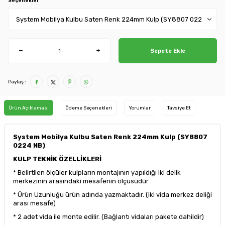
Seçenekler
Sepete Ekle
Paylaş :
Ürün Açıklaması
Ödeme Seçenekleri
Yorumlar
Tavsiye Et
System Mobilya Kulbu Saten Renk 224mm Kulp (SY8807
0224 NB)
KULP TEKNİK ÖZELLİKLERİ
* Belirtilen ölçüler kulpların montajının yapıldığı iki delik
merkezinin arasındaki mesafenin ölçüsüdür.
* Ürün Uzunluğu ürün adında yazmaktadır. (iki vida merkez deliği
arası mesafe)
* 2 adet vida ile monte edilir. (Bağlantı vidaları pakete dahildir)