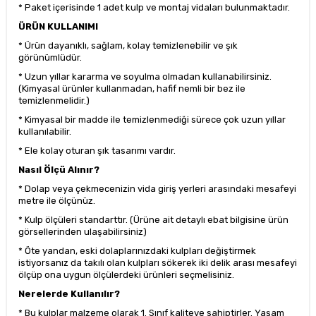
* Paket içerisinde 1 adet kulp ve montaj vidaları bulunmaktadır.
ÜRÜN KULLANIMI
* Ürün dayanıklı, sağlam, kolay temizlenebilir ve şık
görünümlüdür.
* Uzun yıllar kararma ve soyulma olmadan kullanabilirsiniz.
(Kimyasal ürünler kullanmadan, hafif nemli bir bez ile
temizlenmelidir.)
* Kimyasal bir madde ile temizlenmediği sürece çok uzun yıllar
kullanılabilir.
* Ele kolay oturan şık tasarımı vardır.
Nasıl Ölçü Alınır?
* Dolap veya çekmecenizin vida giriş yerleri arasındaki mesafeyi
metre ile ölçünüz.
* Kulp ölçüleri standarttır. (Ürüne ait detaylı ebat bilgisine ürün
görsellerinden ulaşabilirsiniz)
* Öte yandan, eski dolaplarınızdaki kulpları değiştirmek
istiyorsanız da takılı olan kulpları sökerek iki delik arası mesafeyi
ölçüp ona uygun ölçülerdeki ürünleri seçmelisiniz.
Nerelerde Kullanılır?
* Bu kulplar malzeme olarak 1. Sınıf kaliteye sahiptirler. Yaşam