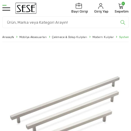
0
Bayi Girişi
Giriş Yap
Sepetim
Anasayfa
Mobilya Aksesuarları
Çekmece & Dolap Kulpları
Modern Kulplar
System 