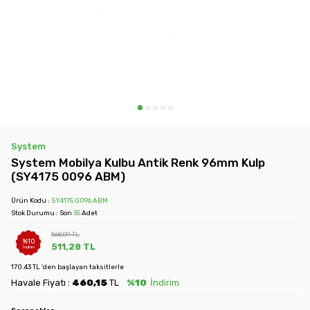
System
System Mobilya Kulbu Antik Renk 96mm Kulp
(SY4175 0096 ABM)
Ürün Kodu :
SY4175 0096 ABM
Stok Durumu : Son
35
Adet
568,09
TL
%
10
511,28
TL
İndirim
170.43 TL 'den başlayan taksitlerle
Havale Fiyatı :
460,15
TL
%10
İndirim