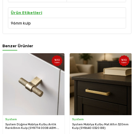
Ürün Etiketleri
96mm kulp
Benzer Ürünler
%
10
%
10
İndirim
İndirim
System
System
System Düğme Mobilya Kulbu Antik
System Mobilya Kulbu Mat Altın 320mm
Renk 8mm Kulp (SY8774 0008 ABM-
Kulp (SY8640 0320 BB)
ABM)