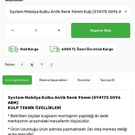
Seçenekler
Sepete Ekle
Hızlı Kargo
6000 TL Üzeri Ücretsiz Kargo
Paylaş :
Ürün Açıklaması
Ödeme Seçenekleri
Yorumlar
Tavsiye Et
System Mobilya Kulbu Antik Renk 96mm (SY4175 0096
ABM)
KULP TEKNİK ÖZELLİKLERİ
* Belirtilen ölçüler kulpların montajının yapıldığı iki delik
merkezinin arasındaki mesafenin ölçüsüdür.
* Ürün Uzunluğu ürün adında yazmaktadır. (iki vida merkez deliği
arası mesafe)