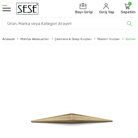
0
Bayi Girişi
Giriş Yap
Sepetim
Anasayfa
Mobilya Aksesuarları
Çekmece & Dolap Kulpları
Modern Kulplar
System 