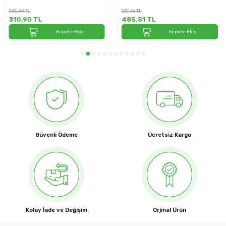
345,44
TL
539,46
TL
310,90
TL
485,51
TL
Sepete Ekle
Sepete Ekle
Güvenli Ödeme
Ücretsiz Kargo
Kolay İade ve Değişim
Orjinal Ürün