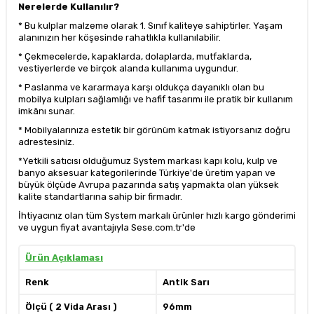
Nerelerde Kullanılır?
* Bu kulplar malzeme olarak 1. Sınıf kaliteye sahiptirler. Yaşam
alanınızın her köşesinde rahatlıkla kullanılabilir.
* Çekmecelerde, kapaklarda, dolaplarda, mutfaklarda,
vestiyerlerde ve birçok alanda kullanıma uygundur.
* Paslanma ve kararmaya karşı oldukça dayanıklı olan bu
mobilya kulpları sağlamlığı ve hafif tasarımı ile pratik bir kullanım
imkânı sunar.
* Mobilyalarınıza estetik bir görünüm katmak istiyorsanız doğru
adrestesiniz.
*Yetkili satıcısı olduğumuz System markası kapı kolu, kulp ve
banyo aksesuar kategorilerinde Türkiye'de üretim yapan ve
büyük ölçüde Avrupa pazarında satış yapmakta olan yüksek
kalite standartlarına sahip bir firmadır.
İhtiyacınız olan tüm System markalı ürünler hızlı kargo gönderimi
ve uygun fiyat avantajıyla Sese.com.tr'de
Ürün Açıklaması
Renk
Antik Sarı
Ölçü ( 2 Vida Arası )
96mm