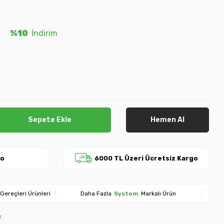
L
%10
İndirim
Sepete Ekle
Hemen Al
go
6000 TL Üzeri Ücretsiz Kargo
Gereçleri Ürünleri
Daha Fazla
System
Markalı Ürün