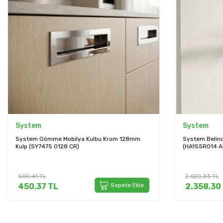
System
e Mobilya Kulbu Krom 128mm
System Belinda Kapı Kolu Antik R
0128 CR)
(HA155RO14 ABM)
2.620,33
TL
L
Sepete Ekle
2.358,30
TL