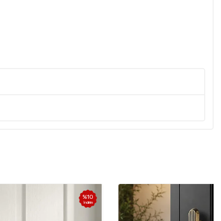
%
10
%
10
İndirim
İndirim