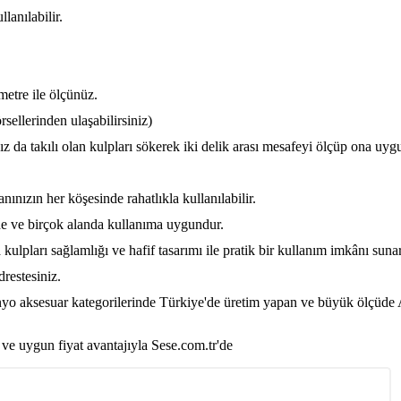
lanılabilir.
metre ile ölçünüz.
rsellerinden ulaşabilirsiniz)
ız da takılı olan kulpları sökerek iki delik arası mesafeyi ölçüp ona uyg
nınızın her köşesinde rahatlıkla kullanılabilir.
de ve birçok alanda kullanıma uygundur.
lpları sağlamlığı ve hafif tasarımı ile pratik bir kullanım imkânı sunar
restesiniz.
nyo aksesuar kategorilerinde Türkiye'de üretim yapan ve büyük ölçüde A
 ve uygun fiyat avantajıyla Sese.com.tr'de