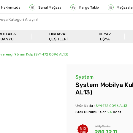
Hakkımızda
Sanal Mağaza
Kargo Takip
Mağazala
MUTFAK &
HIRDAVAT
BEYAZ
BANYO
ÇEŞITLERI
EŞYA
hverengi 96mm Kulp (SY4472 0096 AL13)
System
System Mobilya Ku
AL13)
Ürün Kodu :
SY4472 0096 AL13
Stok Durumu : Son
24
Adet
311,92
TL
%
10
280,72
TL
İndirim