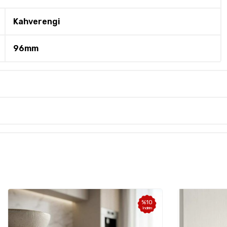
Kahverengi
96mm
%
10
İndirim