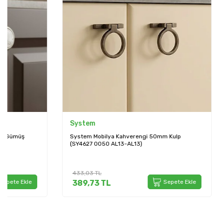
System
System
System Mobilya Kahverengi 50mm Kulp
System Gömm
(SY4627 0050 AL13-AL13)
Kulp (SY7475 
433,03
TL
500,41
TL
389,73
TL
Sepete Ekle
450,37
T