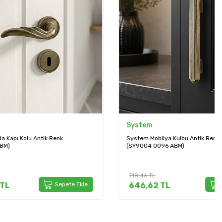
System
enk
System Mobilya Kulbu Antik Renk 96mm Kulp
(SY9004 0096 ABM)
718,46
TL
Sepete Ekle
646,62
TL
Sepete Ekle