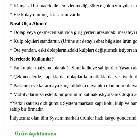
* Kimyasal bir madde ile temizlenmediği sürece çok uzun yıllar kul
* Ele kolay oturan şık tasarımı vardır.
Nasıl Ölçü Alınır?
* Dolap veya çekmecenizin vida giriş yerleri arasındaki mesafeyi 
* Kulp ölçüleri standarttır. (Ürüne ait detaylı ebat bilgisine ürün gö
* Öte yandan, eski dolaplarınızdaki kulpları değiştirmek istiyorsan
Nerelerde Kullanılır?
* Bu kulplar malzeme olarak 1. Sınıf kaliteye sahiptirler. Yaşam ala
* Çekmecelerde, kapaklarda, dolaplarda, mutfaklarda, vestiyerler
* Paslanma ve kararmaya karşı oldukça dayanıklı olan bu mobilya ku
* Mobilyalarınıza estetik bir görünüm katmak istiyorsanız doğru ad
*Yetkili satıcısı olduğumuz System markası kapı kolu, kulp ve ba
sahip bir firmadır.
İhtiyacınız olan tüm System markalı ürünler hızlı kargo gönderimi
Ürün Açıklaması