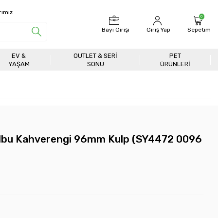
rımız
0
Bayi Girişi
Giriş Yap
Sepetim
EV &
OUTLET & SERI
PET
YAŞAM
SONU
ÜRÜNLERİ
lbu Kahverengi 96mm Kulp (SY4472 0096