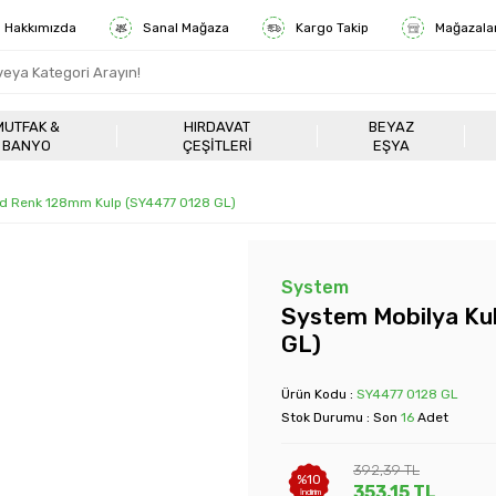
Hakkımızda
Sanal Mağaza
Kargo Takip
Mağazala
MUTFAK &
HIRDAVAT
BEYAZ
BANYO
ÇEŞITLERI
EŞYA
ld Renk 128mm Kulp (SY4477 0128 GL)
System
System Mobilya Ku
GL)
Ürün Kodu :
SY4477 0128 GL
Stok Durumu : Son
16
Adet
392,39
TL
%
10
353,15
TL
İndirim