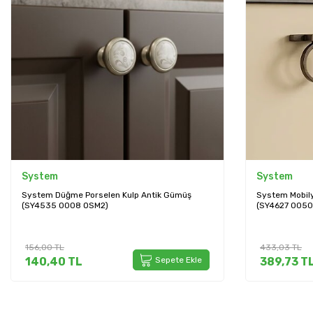
System
System
System Düğme Porselen Kulp Antik Gümüş
System Mobil
(SY4535 0008 OSM2)
(SY4627 0050
156,00
TL
433,03
TL
140,40
TL
Sepete Ekle
389,73
T