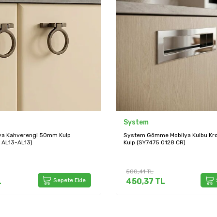
System
ya Kahverengi 50mm Kulp
System Gömme Mobilya Kulbu K
 AL13-AL13)
Kulp (SY7475 0128 CR)
500,41
TL
L
Sepete Ekle
450,37
TL