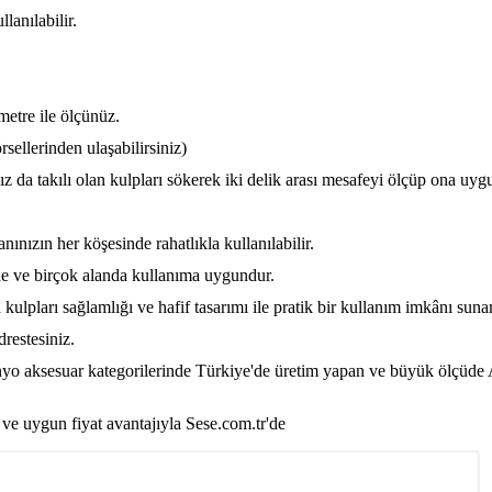
lanılabilir.
metre ile ölçünüz.
rsellerinden ulaşabilirsiniz)
ız da takılı olan kulpları sökerek iki delik arası mesafeyi ölçüp ona uyg
nınızın her köşesinde rahatlıkla kullanılabilir.
de ve birçok alanda kullanıma uygundur.
lpları sağlamlığı ve hafif tasarımı ile pratik bir kullanım imkânı sunar
restesiniz.
nyo aksesuar kategorilerinde Türkiye'de üretim yapan ve büyük ölçüde A
 ve uygun fiyat avantajıyla Sese.com.tr'de