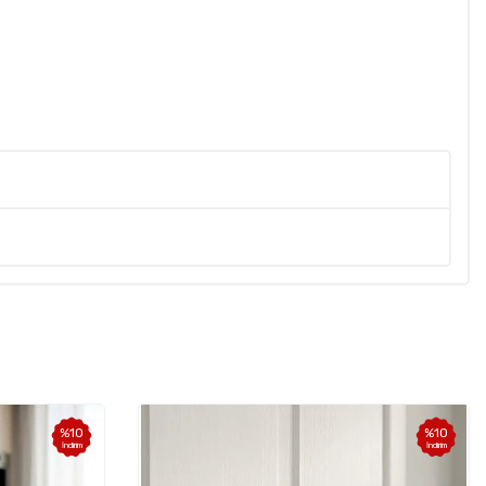
%
10
%
10
İndirim
İndirim