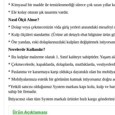
* Kimyasal bir madde ile temizlenmediği sürece çok uzun yıllar kul
* Ele kolay oturan şık tasarımı vardır.
Nasıl Ölçü Alınır?
* Dolap veya çekmecenizin vida giriş yerleri arasındaki mesafeyi 
* Kulp ölçüleri standarttır. (Ürüne ait detaylı ebat bilgisine ürün gö
* Öte yandan, eski dolaplarınızdaki kulpları değiştirmek istiyorsan
Nerelerde Kullanılır?
* Bu kulplar malzeme olarak 1. Sınıf kaliteye sahiptirler. Yaşam ala
* Çekmecelerde, kapaklarda, dolaplarda, mutfaklarda, vestiyerler
* Paslanma ve kararmaya karşı oldukça dayanıklı olan bu mobilya ku
* Mobilyalarınıza estetik bir görünüm katmak istiyorsanız doğru ad
*Yetkili satıcısı olduğumuz System markası kapı kolu, kulp ve ba
sahip bir firmadır.
İhtiyacınız olan tüm System markalı ürünler hızlı kargo gönderimi
Ürün Açıklaması