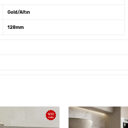
Gold/Altın
128mm
%
10
İndirim