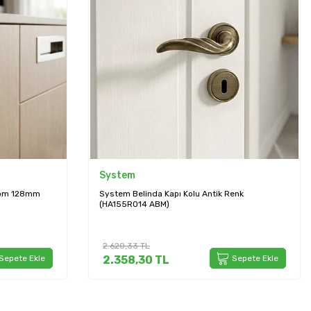
System
rom 128mm
System Belinda Kapı Kolu Antik Renk
(HA155RO14 ABM)
2.620,33
TL
Sepete Ekle
2.358,30
TL
Sepete Ekle