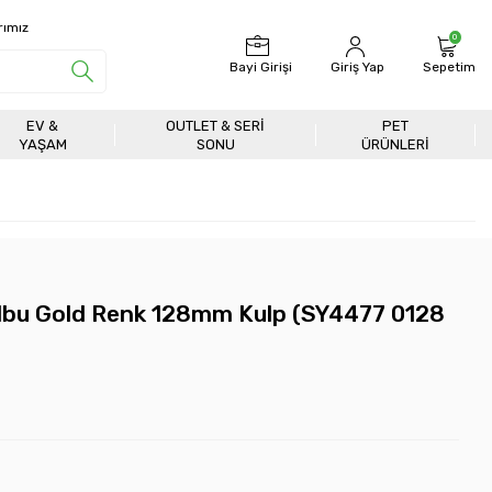
rımız
0
Bayi Girişi
Giriş Yap
Sepetim
EV &
OUTLET & SERI
PET
YAŞAM
SONU
ÜRÜNLERİ
lbu Gold Renk 128mm Kulp (SY4477 0128