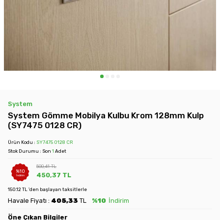
System
System Gömme Mobilya Kulbu Krom 128mm Kulp
(SY7475 0128 CR)
Ürün Kodu :
SY7475 0128 CR
Stok Durumu : Son
1
Adet
500,41
TL
%
10
450,37
TL
İndirim
150.12 TL 'den başlayan taksitlerle
Havale Fiyatı :
405,33
TL
%10
İndirim
Öne Çıkan Bilgiler