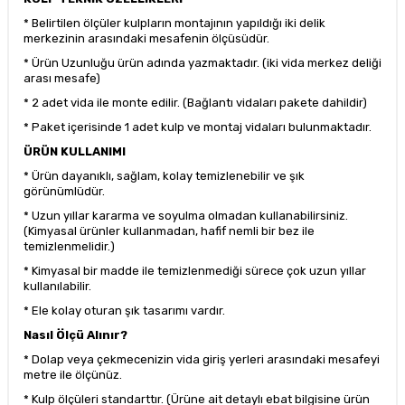
* Belirtilen ölçüler kulpların montajının yapıldığı iki delik
merkezinin arasındaki mesafenin ölçüsüdür.
* Ürün Uzunluğu ürün adında yazmaktadır. (iki vida merkez deliği
arası mesafe)
* 2 adet vida ile monte edilir. (Bağlantı vidaları pakete dahildir)
* Paket içerisinde 1 adet kulp ve montaj vidaları bulunmaktadır.
ÜRÜN KULLANIMI
* Ürün dayanıklı, sağlam, kolay temizlenebilir ve şık
görünümlüdür.
* Uzun yıllar kararma ve soyulma olmadan kullanabilirsiniz.
(Kimyasal ürünler kullanmadan, hafif nemli bir bez ile
temizlenmelidir.)
* Kimyasal bir madde ile temizlenmediği sürece çok uzun yıllar
kullanılabilir.
* Ele kolay oturan şık tasarımı vardır.
Nasıl Ölçü Alınır?
* Dolap veya çekmecenizin vida giriş yerleri arasındaki mesafeyi
metre ile ölçünüz.
* Kulp ölçüleri standarttır. (Ürüne ait detaylı ebat bilgisine ürün