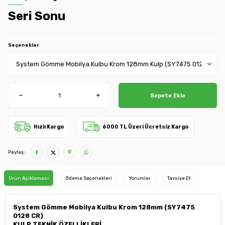
Seri Sonu
Seçenekler
Sepete Ekle
Hızlı Kargo
6000 TL Üzeri Ücretsiz Kargo
Paylaş :
Ürün Açıklaması
Ödeme Seçenekleri
Yorumlar
Tavsiye Et
System Gömme Mobilya Kulbu Krom 128mm (SY7475
0128 CR)
KULP TEKNİK ÖZELLİKLERİ