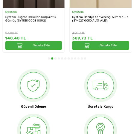
System
System
System Düğme Porselen Kulp Antik
System Mobilya Kahverengi 50mm Kulp
Gümüş (SY4535 0008 OSM2)
(SY4627 0050 AL13-AL13)
156,00
TL
433,03
TL
140,40
TL
389,73
TL
Sepete Ekle
Sepete Ekle
Güvenli Ödeme
Ücretsiz Kargo