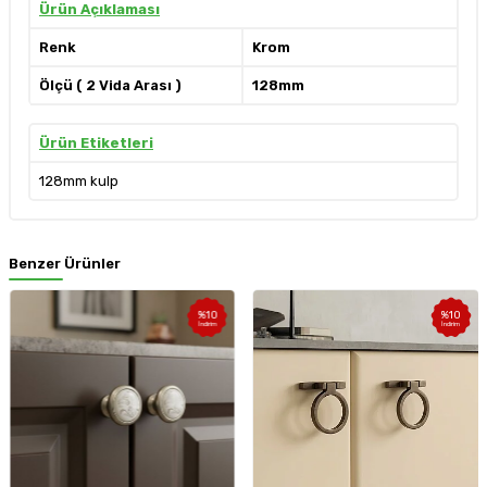
Ürün Açıklaması
Renk
Krom
Ölçü ( 2 Vida Arası )
128mm
Ürün Etiketleri
128mm kulp
Benzer Ürünler
%
10
%
10
İndirim
İndirim