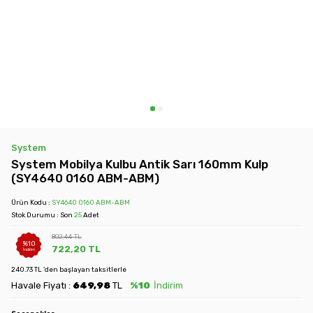
System
System Mobilya Kulbu Antik Sarı 160mm Kulp
(SY4640 0160 ABM-ABM)
Ürün Kodu :
SY4640 0160 ABM-ABM
Stok Durumu : Son
25
Adet
802,44
TL
%
10
722,20
TL
İndirim
240.73 TL 'den başlayan taksitlerle
Havale Fiyatı :
649,98
TL
%10
İndirim