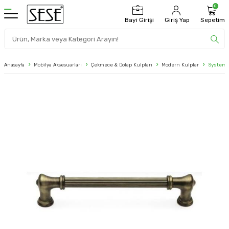
0
Bayi Girişi
Giriş Yap
Sepetim
Anasayfa
Mobilya Aksesuarları
Çekmece & Dolap Kulpları
Modern Kulplar
System 