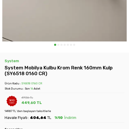
System
System Mobilya Kulbu Krom Renk 160mm Kulp
(SY6518 0160 CR)
Ürün Kodu :
SY6518 0160 CR
Stok Durumu : Son
16
Adet
499,56
TL
%
10
449,60
TL
İndirim
149.87 TL 'den başlayan taksitlerle
Havale Fiyatı :
404,64
TL
%10
İndirim