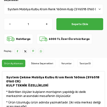
Seçenekler
Sepete Ekle
Hızlı Kargo
6000 TL Üzeri Ücretsiz Kargo
Paylaş :
Ürün Açıklaması
Ödeme Seçenekleri
Yorumlar
Tavsiye Et
System Çekme Mobilya Kulbu Krom Renk 160mm (SY6518
0160 CR)
KULP TEKNİK ÖZELLİKLERİ
* Belirtilen ölçüler kulpların montajının yapıldığı iki delik
merkezinin arasındaki mesafenin ölçüsüdür.
* Ürün Uzunluğu ürün adında yazmaktadır. (iki vida merkez deliği
arası mesafe)