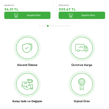
40,80
TL
370,74
TL
36,31
TL
333,67
TL
Sepete Ekle
Sepete Ekle
Güvenli Ödeme
Ücretsiz Kargo
Kolay İade ve Değişim
Orjinal Ürün