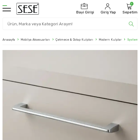
0
Bayi Girişi
Giriş Yap
Sepetim
Anasayfa
Mobilya Aksesuarları
Çekmece & Dolap Kulpları
Modern Kulplar
System 