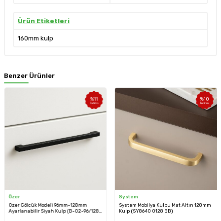
Ürün Etiketleri
160mm kulp
Benzer Ürünler
%
11
%
10
İndirim
İndirim
Özer
System
Özer Gölcük Modeli 96mm-128mm
System Mobilya Kulbu Mat Altın 128mm
Ayarlanabilir Siyah Kulp (B-02-96/128-
Kulp (SY8640 0128 BB)
02)