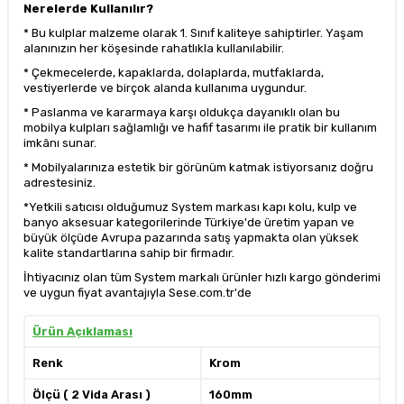
Nerelerde Kullanılır?
* Bu kulplar malzeme olarak 1. Sınıf kaliteye sahiptirler. Yaşam
alanınızın her köşesinde rahatlıkla kullanılabilir.
* Çekmecelerde, kapaklarda, dolaplarda, mutfaklarda,
vestiyerlerde ve birçok alanda kullanıma uygundur.
* Paslanma ve kararmaya karşı oldukça dayanıklı olan bu
mobilya kulpları sağlamlığı ve hafif tasarımı ile pratik bir kullanım
imkânı sunar.
* Mobilyalarınıza estetik bir görünüm katmak istiyorsanız doğru
adrestesiniz.
*Yetkili satıcısı olduğumuz System markası kapı kolu, kulp ve
banyo aksesuar kategorilerinde Türkiye'de üretim yapan ve
büyük ölçüde Avrupa pazarında satış yapmakta olan yüksek
kalite standartlarına sahip bir firmadır.
İhtiyacınız olan tüm System markalı ürünler hızlı kargo gönderimi
ve uygun fiyat avantajıyla Sese.com.tr'de
Ürün Açıklaması
Renk
Krom
Ölçü ( 2 Vida Arası )
160mm