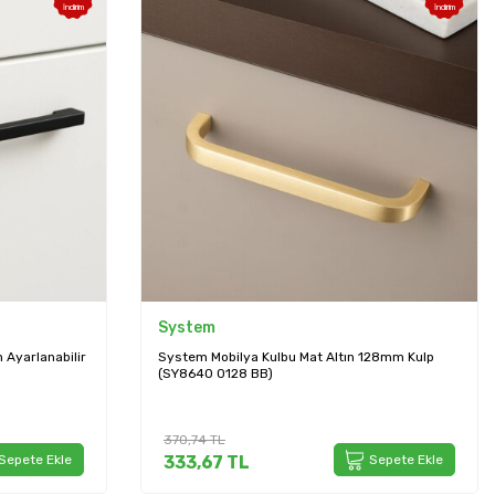
İndirim
İndirim
System
Ayarlanabilir
System Mobilya Kulbu Mat Altın 128mm Kulp
(SY8640 0128 BB)
370,74
TL
Sepete Ekle
333,67
TL
Sepete Ekle