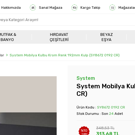
Hakkımızda
Sanal Mağaza
Kargo Takip
Mağazala
MUTFAK &
HIRDAVAT
BEYAZ
BANYO
ÇEŞITLERI
EŞYA
lar
System Mobilya Kulbu Krom Renk 192mm Kulp (SY8672 0192 CR)
System
System Mobilya Ku
CR)
Ürün Kodu :
SY8672 0192 CR
Stok Durumu : Son
24
Adet
348,53
TL
%
10
313,68
TL
İndirim