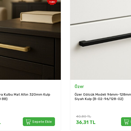
İndirim
Özer
a Kulbu Mat Altın 320mm Kulp
Özer Gölcük Modeli 96mm-128mm 
 BB)
Siyah Kulp (B-02-96/128-02)
40,80
TL
L
Sepete Ekle
36,31
TL