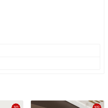
%
11
%
10