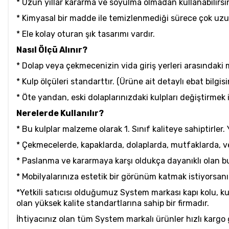
* Uzun yıllar kararma ve soyulma olmadan kullanabilirsin
* Kimyasal bir madde ile temizlenmediği sürece çok uzun y
* Ele kolay oturan şık tasarımı vardır.
Nasıl Ölçü Alınır?
* Dolap veya çekmecenizin vida giriş yerleri arasındaki
* Kulp ölçüleri standarttır. (Ürüne ait detaylı ebat bilgis
* Öte yandan, eski dolaplarınızdaki kulpları değiştirmek 
Nerelerde Kullanılır?
* Bu kulplar malzeme olarak 1. Sınıf kaliteye sahiptirler. 
* Çekmecelerde, kapaklarda, dolaplarda, mutfaklarda, v
* Paslanma ve kararmaya karşı oldukça dayanıklı olan bu m
* Mobilyalarınıza estetik bir görünüm katmak istiyorsan
*Yetkili satıcısı olduğumuz System markası kapı kolu, 
olan yüksek kalite standartlarına sahip bir firmadır.
İhtiyacınız olan tüm System markalı ürünler hızlı kargo