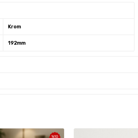
Krom
192mm
%
10