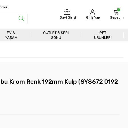
rımız
0
Bayi Girişi
Giriş Yap
Sepetim
EV &
OUTLET & SERI
PET
YAŞAM
SONU
ÜRÜNLERİ
lbu Krom Renk 192mm Kulp (SY8672 0192