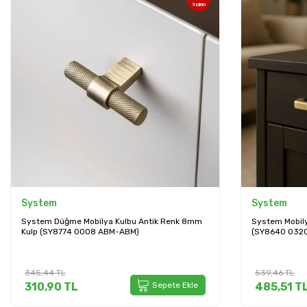
İndirim
System
System
System Düğme Mobilya Kulbu Antik Renk 8mm
System Mobily
Kulp (SY8774 0008 ABM-ABM)
(SY8640 0320
345,44
TL
539,46
TL
310,90
TL
Sepete Ekle
485,51
T