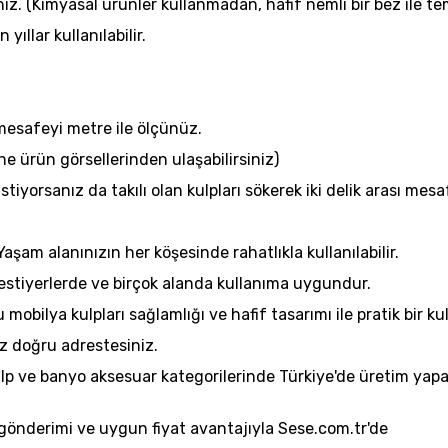
iz. (Kimyasal ürünler kullanmadan, hafif nemli bir bez ile te
ıllar kullanılabilir.
 mesafeyi metre ile ölçünüz.
ine ürün görsellerinden ulaşabilirsiniz)
istiyorsanız da takılı olan kulpları sökerek iki delik arası me
Yaşam alanınızın her köşesinde rahatlıkla kullanılabilir.
estiyerlerde ve birçok alanda kullanıma uygundur.
obilya kulpları sağlamlığı ve hafif tasarımı ile pratik bir ku
ız doğru adrestesiniz.
kulp ve banyo aksesuar kategorilerinde Türkiye'de üretim y
 gönderimi ve uygun fiyat avantajıyla Sese.com.tr'de