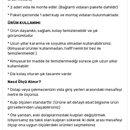
* 2 adet vida ile monte edilir. (Bağlantı vidaları pakete dahildir)
* Paket içerisinde 1 adet kulp ve montaj vidaları bulunmaktadır.
ÜRÜN KULLANIMI
* Ürün dayanıklı, sağlam, kolay temizlenebilir ve şık
görünümlüdür.
* Uzun yıllar kararma ve soyulma olmadan kullanabilirsiniz.
(Kimyasal ürünler kullanmadan, hafif nemli bir bez ile
temizlenmelidir.)
* Kimyasal bir madde ile temizlenmediği sürece çok uzun yıllar
kullanılabilir.
* Ele kolay oturan şık tasarımı vardır.
Nasıl Ölçü Alınır?
* Dolap veya çekmecenizin vida giriş yerleri arasındaki mesafeyi
metre ile ölçünüz.
* Kulp ölçüleri standarttır. (Ürüne ait detaylı ebat bilgisine ürün
görsellerinden ulaşabilirsiniz)
* Öte yandan, eski dolaplarınızdaki kulpları değiştirmek
istiyorsanız da takılı olan kulpları sökerek iki delik arası mesafeyi
ölçüp ona uygun ölçülerdeki ürünleri seçmelisiniz.