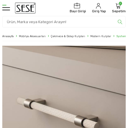
0
Bayi Girişi
Giriş Yap
Sepetim
Anasayfa
Mobilya Aksesuarları
Çekmece & Dolap Kulpları
Modern Kulplar
System 