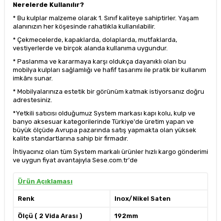
Nerelerde Kullanılır?
* Bu kulplar malzeme olarak 1. Sınıf kaliteye sahiptirler. Yaşam
alanınızın her köşesinde rahatlıkla kullanılabilir.
* Çekmecelerde, kapaklarda, dolaplarda, mutfaklarda,
vestiyerlerde ve birçok alanda kullanıma uygundur.
* Paslanma ve kararmaya karşı oldukça dayanıklı olan bu
mobilya kulpları sağlamlığı ve hafif tasarımı ile pratik bir kullanım
imkânı sunar.
* Mobilyalarınıza estetik bir görünüm katmak istiyorsanız doğru
adrestesiniz.
*Yetkili satıcısı olduğumuz System markası kapı kolu, kulp ve
banyo aksesuar kategorilerinde Türkiye'de üretim yapan ve
büyük ölçüde Avrupa pazarında satış yapmakta olan yüksek
kalite standartlarına sahip bir firmadır.
İhtiyacınız olan tüm System markalı ürünler hızlı kargo gönderimi
ve uygun fiyat avantajıyla Sese.com.tr'de
Ürün Açıklaması
Renk
Inox/Nikel Saten
Ölçü ( 2 Vida Arası )
192mm