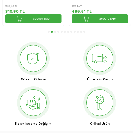
345,44
TL
539,46
TL
310,90
TL
485,51
TL
Sepete Ekle
Sepete Ekle
Güvenli Ödeme
Ücretsiz Kargo
Kolay İade ve Değişim
Orjinal Ürün