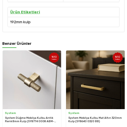
Ürün Etiketleri
192mm kulp
Benzer Ürünler
%
10
%
10
İndirim
İndirim
System
System
System Düğme Mobilya Kulbu Antik
System Mobilya Kulbu Mat Altın 320mm
Renk 8mm Kulp (SY8774 0008 ABM-
Kulp (SY8640 0320 BB)
ABM)