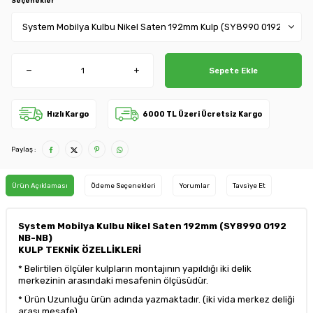
Seçenekler
Sepete Ekle
Hızlı Kargo
6000 TL Üzeri Ücretsiz Kargo
Paylaş :
Ürün Açıklaması
Ödeme Seçenekleri
Yorumlar
Tavsiye Et
System Mobilya Kulbu Nikel Saten 192mm (SY8990 0192
NB-NB)
KULP TEKNİK ÖZELLİKLERİ
* Belirtilen ölçüler kulpların montajının yapıldığı iki delik
merkezinin arasındaki mesafenin ölçüsüdür.
* Ürün Uzunluğu ürün adında yazmaktadır. (iki vida merkez deliği
arası mesafe)