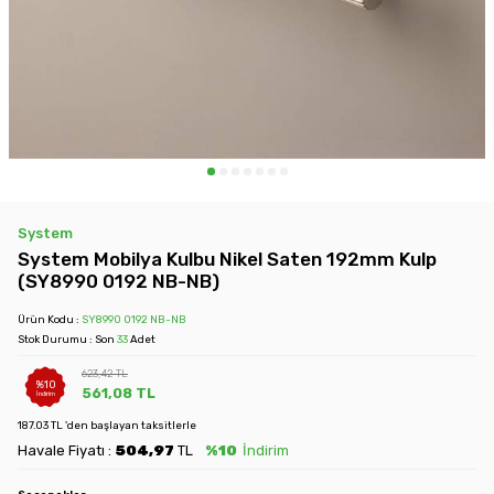
System
System Mobilya Kulbu Nikel Saten 192mm Kulp
(SY8990 0192 NB-NB)
Ürün Kodu :
SY8990 0192 NB-NB
Stok Durumu : Son
33
Adet
623,42
TL
%
10
561,08
TL
İndirim
187.03 TL 'den başlayan taksitlerle
Havale Fiyatı :
504,97
TL
%10
İndirim