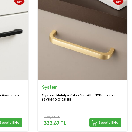
İndirim
İndirim
System
Ayarlanabilir
System Mobilya Kulbu Mat Altın 128mm Kulp
(SY8640 0128 BB)
370,74
TL
Sepete Ekle
333,67
TL
Sepete Ekle