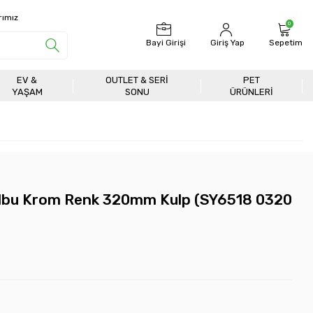
rımız
0
Bayi Girişi
Giriş Yap
Sepetim
EV &
OUTLET & SERI
PET
YAŞAM
SONU
ÜRÜNLERİ
lbu Krom Renk 320mm Kulp (SY6518 0320