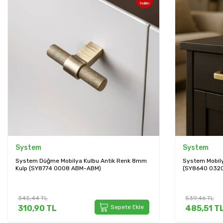
İndirim
System
System
System Düğme Mobilya Kulbu Antik Renk 8mm
System Mobily
Kulp (SY8774 0008 ABM-ABM)
(SY8640 0320
345,44
TL
539,46
TL
310,90
TL
Sepete Ekle
485,51
T