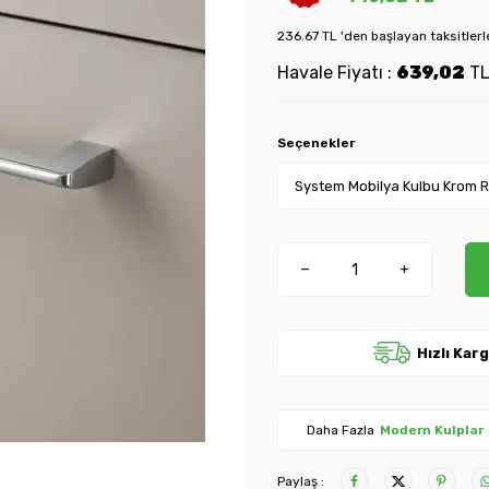
236.67 TL 'den başlayan taksitlerl
Havale Fiyatı :
639,02
T
Seçenekler
Hızlı Kar
Daha Fazla
Modern Kulplar
Paylaş :