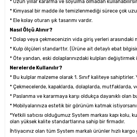
* Uzun yıllar kararma ve soyulma olmadan kullanabilirsin
* Kimyasal bir madde ile temizlenmediği sürece çok uzun y
* Ele kolay oturan şık tasarımı vardır.
Nasıl Ölçü Alınır?
* Dolap veya çekmecenizin vida giriş yerleri arasındaki
* Kulp ölçüleri standarttır. (Ürüne ait detaylı ebat bilgis
* Öte yandan, eski dolaplarınızdaki kulpları değiştirmek 
Nerelerde Kullanılır?
* Bu kulplar malzeme olarak 1. Sınıf kaliteye sahiptirler. 
* Çekmecelerde, kapaklarda, dolaplarda, mutfaklarda, v
* Paslanma ve kararmaya karşı oldukça dayanıklı olan bu m
* Mobilyalarınıza estetik bir görünüm katmak istiyorsan
*Yetkili satıcısı olduğumuz System markası kapı kolu, 
olan yüksek kalite standartlarına sahip bir firmadır.
İhtiyacınız olan tüm System markalı ürünler hızlı kargo