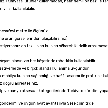
iz. (Kimyasal ürünler kullanmadan, hafif nemli bir bez ile te
ıllar kullanılabilir.
 mesafeyi metre ile ölçünüz.
ine ürün görsellerinden ulaşabilirsiniz)
istiyorsanız da takılı olan kulpları sökerek iki delik arası me
Yaşam alanınızın her köşesinde rahatlıkla kullanılabilir.
estiyerlerde ve birçok alanda kullanıma uygundur.
obilya kulpları sağlamlığı ve hafif tasarımı ile pratik bir ku
ız doğru adrestesiniz.
kulp ve banyo aksesuar kategorilerinde Türkiye'de üretim y
 gönderimi ve uygun fiyat avantajıyla Sese.com.tr'de