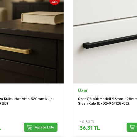
İndirim
Özer
a Kulbu Mat Altın 320mm Kulp
Özer Gölcük Modeli 96mm-128mm 
 BB)
Siyah Kulp (B-02-96/128-02)
40,80
TL
L
Sepete Ekle
36,31
TL