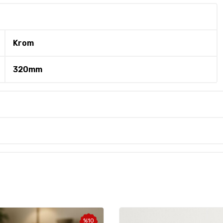
Krom
320mm
%
10