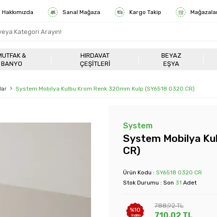
Hakkımızda
Sanal Mağaza
Kargo Takip
Mağazala
MUTFAK &
HIRDAVAT
BEYAZ
BANYO
ÇEŞITLERI
EŞYA
lar
System Mobilya Kulbu Krom Renk 320mm Kulp (SY6518 0320 CR)
System
System Mobilya Ku
CR)
Ürün Kodu :
SY6518 0320 CR
Stok Durumu : Son
31
Adet
788,92
TL
%
10
710,02
TL
İndirim