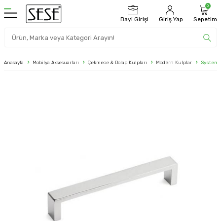
0
Bayi Girişi
Giriş Yap
Sepetim
Anasayfa
Mobilya Aksesuarları
Çekmece & Dolap Kulpları
Modern Kulplar
System 