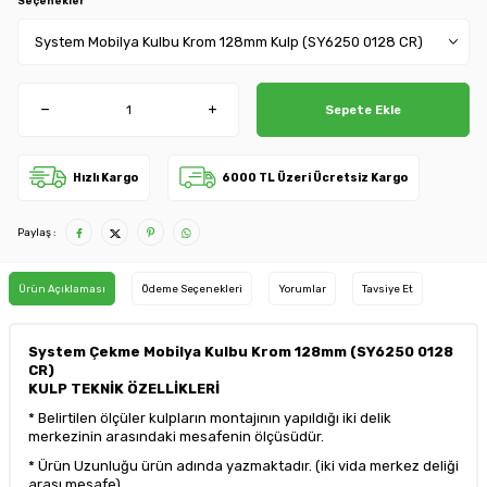
Seçenekler
Sepete Ekle
Hızlı Kargo
6000 TL Üzeri Ücretsiz Kargo
Paylaş :
Ürün Açıklaması
Ödeme Seçenekleri
Yorumlar
Tavsiye Et
System Çekme Mobilya Kulbu Krom 128mm (SY6250 0128
CR)
KULP TEKNİK ÖZELLİKLERİ
* Belirtilen ölçüler kulpların montajının yapıldığı iki delik
merkezinin arasındaki mesafenin ölçüsüdür.
* Ürün Uzunluğu ürün adında yazmaktadır. (iki vida merkez deliği
arası mesafe)