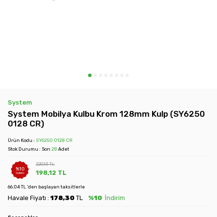
System
System Mobilya Kulbu Krom 128mm Kulp (SY6250
0128 CR)
Ürün Kodu :
SY6250 0128 CR
Stok Durumu : Son
28
Adet
220,13
TL
%
10
198,12
TL
İndirim
66.04 TL 'den başlayan taksitlerle
Havale Fiyatı :
178,30
TL
%10
İndirim