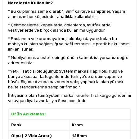
Nerelerde Kullanılır?
* Bu kulplar malzeme olarak 1. Sınıf kaliteye sahiptirler. Yaşam
alanınızın her köşesinde rahatlıkla kullanılabilir.
* Çekmecelerde, kapaklarda, dolaplarda, mutfaklarda,
vestiyerlerde ve birçok alanda kullanıma uygundur.
* Paslanma ve kararmaya karşı oldukça dayanıklı olan bu
mobilya kulpları sağlamlığı ve hafif tasarımı ile pratik bir kullanım
imkânı sunar.
* Mobilyalarınıza estetik bir görünüm katmak istiyorsanız doğru
adrestesiniz.
*Yetkili satıcısı olduğumuz System markası kapı kolu, kulp ve
banyo aksesuar kategorilerinde Türkiye'de üretim yapan ve
büyük ölçüde Avrupa pazarında satış yapmakta olan yüksek
kalite standartlarına sahip bir firmadır.
İhtiyacınız olan tüm System markalı ürünler hızlı kargo gönderimi
ve uygun fiyat avantajıyla Sese.com.tr'de
Ürün Açıklaması
Renk
Krom
Ölçü ( 2 Vida Arası )
128mm