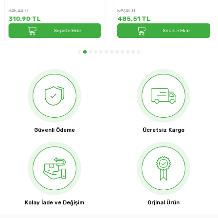
345,44
TL
539,46
TL
310,90
TL
485,51
TL
Sepete Ekle
Sepete Ekle
Güvenli Ödeme
Ücretsiz Kargo
Kolay İade ve Değişim
Orjinal Ürün