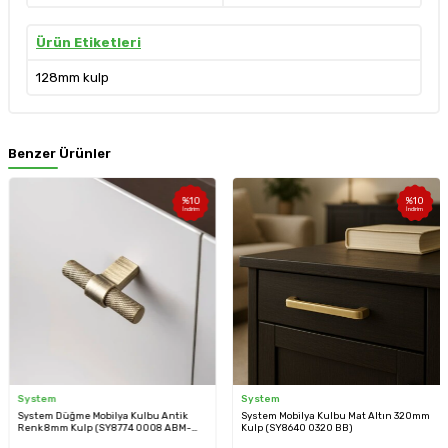
Ürün Etiketleri
128mm kulp
Benzer Ürünler
%
10
%
10
İndirim
İndirim
System
System
System Düğme Mobilya Kulbu Antik
System Mobilya Kulbu Mat Altın 320mm
Renk 8mm Kulp (SY8774 0008 ABM-
Kulp (SY8640 0320 BB)
ABM)