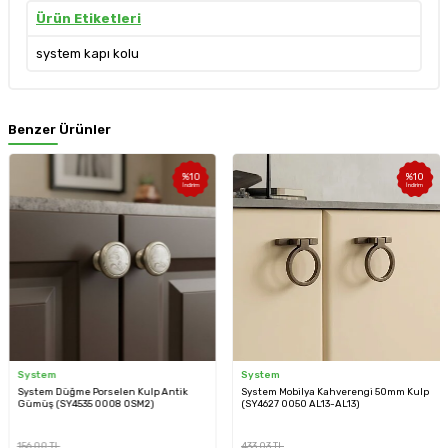
Ürün Etiketleri
system kapı kolu
Benzer Ürünler
%
10
%
10
İndirim
İndirim
System
System
System Düğme Porselen Kulp Antik
System Mobilya Kahverengi 50mm Kulp
Gümüş (SY4535 0008 OSM2)
(SY4627 0050 AL13-AL13)
156,00
TL
433,03
TL