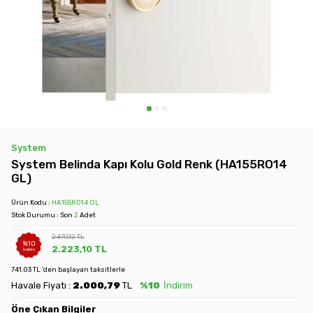
System
System Belinda Kapı Kolu Gold Renk (HA155RO14
GL)
Ürün Kodu :
HA155RO14 GL
Stok Durumu : Son
2
Adet
2.470,12
TL
%
10
2.223,10
TL
İndirim
741.03 TL 'den başlayan taksitlerle
Havale Fiyatı :
2.000,79
TL
%10
İndirim
Öne Çıkan Bilgiler