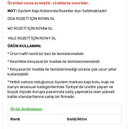
Üretimi sona ermiştir, stoklarla sınırlıdır.
NOT:
System Kapı Kollarında Rozetler Ayrı Satılmaktadır!
ODA ROZETİ İÇİN
RO14N GL
WC ROZETİ İÇİN
RO14W GL
YALE ROZETİ İÇİN
RO14Y GL
ÜRÜN KULLANIMI;
* Ürün hafif nemli bir bez ile temizlenmelidir.
* Kesinlikle kimyasal bir madde ile temizlenmemelidir.
* Kimyasal bir madde ile temizlenmediği sürece çok uzun yıllar
kullanılabilir.
*Yetkili satıcısı olduğumuz System markası kapı kolu, kulp ve
banyo aksesuar kategorilerinde Türkiye'de üretim yapan ve
büyük ölçüde Avrupa pazarında satış yapmakta olan yüksek
kalite standartlarına sahip bir firmadır.
Ürün Açıklaması
Renk
Gold/Altın