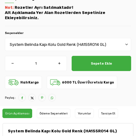
Not:
Rozetler Ayrı Satılmaktadır!
Alt Açıklamada Yer Alan Rozetlerden Sepetinize
Ekleyebilirsiniz.
Seçenekler
Sepete Ekle
Hızlı Kargo
6000 TL Üzeri Ücretsiz Kargo
Paylaş :
Ürün Açıklaması
Ödeme Seçenekleri
Yorumlar
Tavsiye Et
System Belinda Kapı Kolu Gold Renk (HA155RO14 GL)