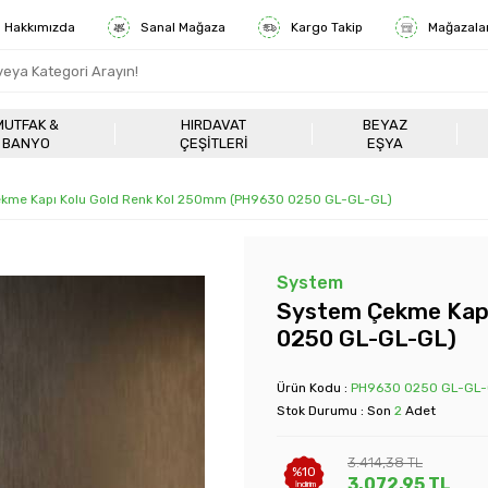
Hakkımızda
Sanal Mağaza
Kargo Takip
Mağazala
MUTFAK &
HIRDAVAT
BEYAZ
BANYO
ÇEŞITLERI
EŞYA
kme Kapı Kolu Gold Renk Kol 250mm (PH9630 0250 GL-GL-GL)
System
System Çekme Kapı
0250 GL-GL-GL)
Ürün Kodu :
PH9630 0250 GL-GL
Stok Durumu : Son
2
Adet
3.414,38
TL
%
10
3.072,95
TL
İndirim