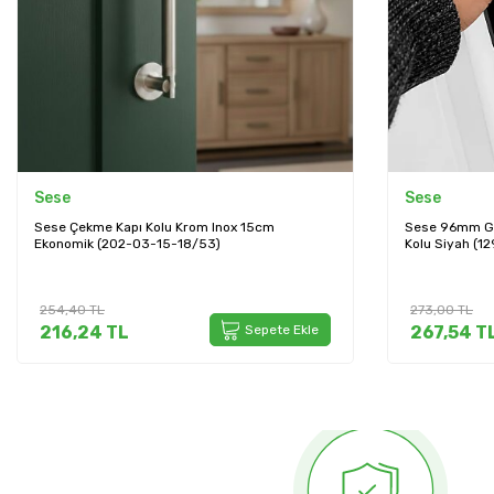
Sese
Sese
Sese Çekme Kapı Kolu Krom Inox 15cm
Sese 96mm G
Ekonomik (202-03-15-18/53)
Kolu Siyah (1
254,40
TL
273,00
TL
216,24
TL
Sepete Ekle
267,54
T