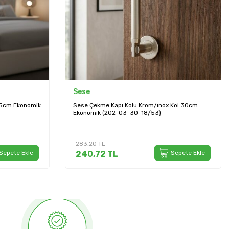
Sese
25cm Ekonomik
Sese Çekme Kapı Kolu Krom/ınox Kol 30cm
Ekonomik (202-03-30-18/53)
283,20
TL
Sepete Ekle
240,72
TL
Sepete Ekle