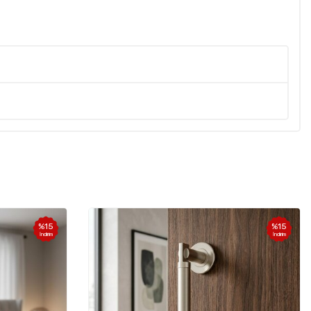
%
15
%
15
İndirim
İndirim