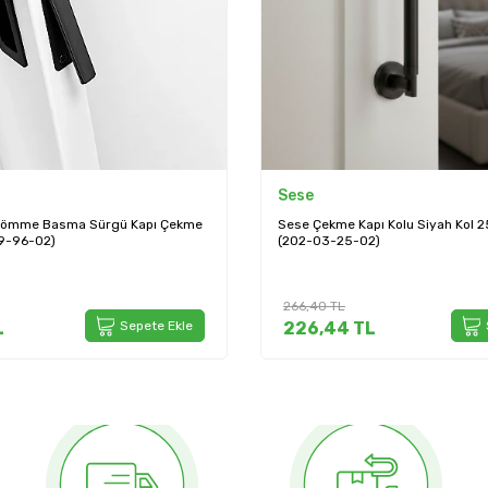
Sese
ömme Basma Sürgü Kapı Çekme
Sese Çekme Kapı Kolu Siyah Kol 
29-96-02)
(202-03-25-02)
266,40
TL
L
Sepete Ekle
226,44
TL