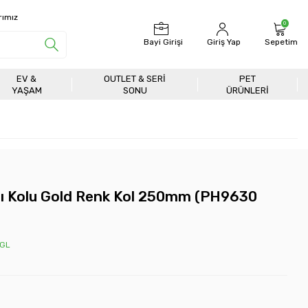
rımız
0
Bayi Girişi
Giriş Yap
Sepetim
EV &
OUTLET & SERI
PET
YAŞAM
SONU
ÜRÜNLERİ
 Kolu Gold Renk Kol 250mm (PH9630
-GL