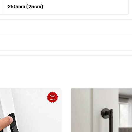
250mm (25cm)
%
2
İndirim