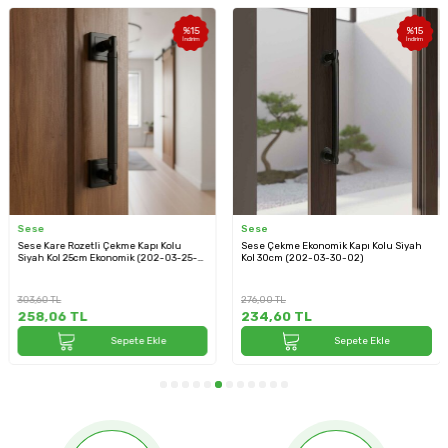
%
15
%
15
İndirim
İndirim
Sese
Sese
Sese Kare Rozetli Çekme Kapı Kolu
Sese Çekme Ekonomik Kapı Kolu Siyah
Siyah Kol 25cm Ekonomik (202-03-25-
Kol 30cm (202-03-30-02)
02K)
303,60
TL
276,00
TL
258,06
TL
234,60
TL
Sepete Ekle
Sepete Ekle