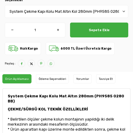
Seçenekler
Sepete Ekle
Hızlı Kargo
6000 TL Üzeri Ücretsiz Kargo
Paylaş :
Ürün Açıklaması
Ödeme Seçenekleri
Yorumlar
Tavsiye Et
System Çekme Kapı Kolu Mat Altın 280mm (PH9585 0280
BB)
ÇEKME/SÜRGÜ KOL TEKNİK ÖZELLİKLERİ
* Belirtilen ölçüler çekme kolun montajının yapıldığı iki delik
merkezinin arasındaki mesafenin ölçüsüdür.
* Ürün aparatları kapı üzerine monte edildikten sonra, çekme kol