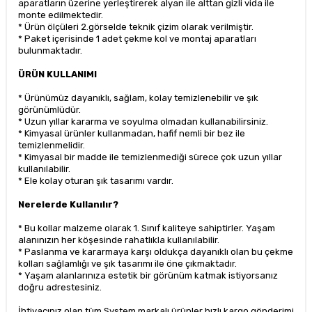
aparatların üzerine yerleştirerek alyan ile alttan gizli vida ile
monte edilmektedir.
* Ürün ölçüleri 2.görselde teknik çizim olarak verilmiştir.
* Paket içerisinde 1 adet çekme kol ve montaj aparatları
bulunmaktadır.
ÜRÜN KULLANIMI
* Ürünümüz dayanıklı, sağlam, kolay temizlenebilir ve şık
görünümlüdür.
* Uzun yıllar kararma ve soyulma olmadan kullanabilirsiniz.
* Kimyasal ürünler kullanmadan, hafif nemli bir bez ile
temizlenmelidir.
* Kimyasal bir madde ile temizlenmediği sürece çok uzun yıllar
kullanılabilir.
* Ele kolay oturan şık tasarımı vardır.
Nerelerde Kullanılır?
* Bu kollar malzeme olarak 1. Sınıf kaliteye sahiptirler. Yaşam
alanınızın her köşesinde rahatlıkla kullanılabilir.
* Paslanma ve kararmaya karşı oldukça dayanıklı olan bu çekme
kolları sağlamlığı ve şık tasarımı ile öne çıkmaktadır.
* Yaşam alanlarınıza estetik bir görünüm katmak istiyorsanız
doğru adrestesiniz.
İhtiyacınız olan tüm System markalı ürünler hızlı kargo gönderimi