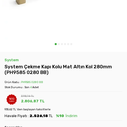
System
System Çekme Kapı Kolu Mat Altın Kol 280mm
(PH9585 0280 BB)
Ürün Kodu :
PH9585 0280 BB
Stok Durumu : Son
4
Adet
3.118,74
TL
%
10
2.806,87
TL
İndirim
935.62 TL 'den başlayan taksitlerle
Havale Fiyatı :
2.526,18
TL
%10
İndirim