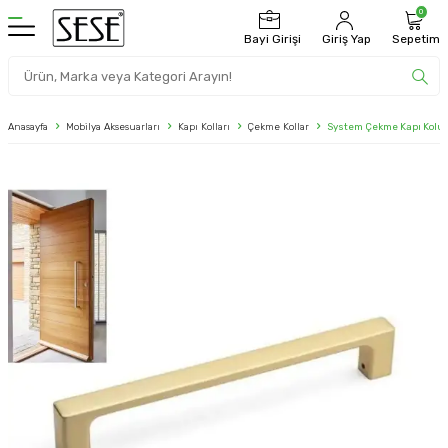
0
Bayi Girişi
Giriş Yap
Sepetim
Anasayfa
Mobilya Aksesuarları
Kapı Kolları
Çekme Kollar
System Çekme Kapı Kolu 