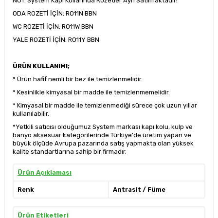
NOT: System Kapı Kollarında Rozetler Ayrı Satılmaktadır!
ODA ROZETİ İÇİN:
RO11N BBN
WC ROZETİ İÇİN:
RO11W BBN
YALE ROZETİ İÇİN:
RO11Y BBN
ÜRÜN KULLANIMI;
* Ürün hafif nemli bir bez ile temizlenmelidir.
* Kesinlikle kimyasal bir madde ile temizlenmemelidir.
* Kimyasal bir madde ile temizlenmediği sürece çok uzun yıllar
kullanılabilir.
*Yetkili satıcısı olduğumuz System markası kapı kolu, kulp ve
banyo aksesuar kategorilerinde Türkiye'de üretim yapan ve
büyük ölçüde Avrupa pazarında satış yapmakta olan yüksek
kalite standartlarına sahip bir firmadır.
Ürün Açıklaması
Renk
Antrasit / Füme
Ürün Etiketleri