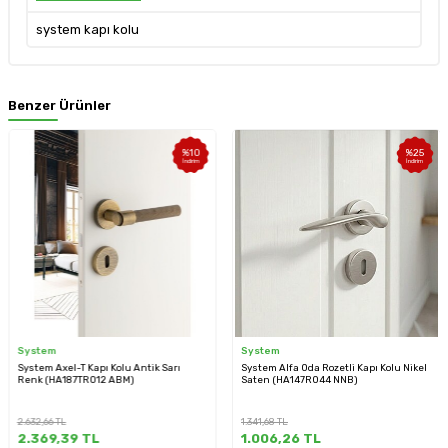
system kapı kolu
Benzer Ürünler
%
10
%
25
İndirim
İndirim
System
System
System Axel-T Kapı Kolu Antik Sarı
System Alfa Oda Rozetli Kapı Kolu Nikel
Renk (HA187TRO12 ABM)
Saten (HA147RO44 NNB)
2.632,66
TL
1.341,68
TL
2.369,39
TL
1.006,26
TL