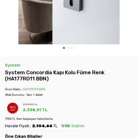
System
System Concordia Kapı Kolu Füme Renk
(HA177RO11 BBN)
Ürün Kodu :
HA177RO11 BBN
Stok Durumu : Son
11
Adet
2.598,35
TL
%
10
2.338,51
TL
İndirim
779.5 TL 'den başlayan taksitlerle
Havale Fiyatı :
2.104,66
TL
%10
İndirim
Öne Çıkan Bilgiler