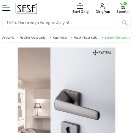
0
Bayi Girişi
Giriş Yap
Sepetim
Anasayfa
Mobilya Aksesuarları
Kapı Kolları
Rozetli Kapı Kolları
System Concordia K