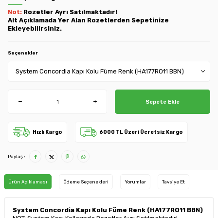
Not:
Rozetler Ayrı Satılmaktadır!
Alt Açıklamada Yer Alan Rozetlerden Sepetinize
Ekleyebilirsiniz.
Seçenekler
Sepete Ekle
Hızlı Kargo
6000 TL Üzeri Ücretsiz Kargo
Paylaş :
Ürün Açıklaması
Ödeme Seçenekleri
Yorumlar
Tavsiye Et
System Concordia Kapı Kolu Füme Renk (HA177RO11 BBN)