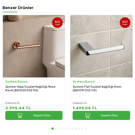
Benzer Ürünler
%
10
%
10
İndirim
İndirim
System Banyo
System Banyo
System Hoop Tuvalet Kağıtlığı Rose
System Flat Tuvalet Kağıtlığı Krom
Renk (BA1003 002 RS)
(BA1019 002 CR)
2.661,60
TL
1.665,60
TL
2.395,44
TL
1.499,04
TL
Sepete Ekle
Sepete Ekle