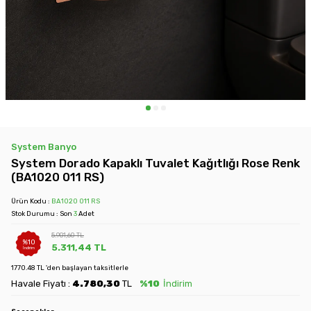
System Banyo
System Dorado Kapaklı Tuvalet Kağıtlığı Rose Renk
(BA1020 011 RS)
Ürün Kodu :
BA1020 011 RS
Stok Durumu : Son
3
Adet
5.901,60
TL
%
10
5.311,44
TL
İndirim
1770.48 TL 'den başlayan taksitlerle
Havale Fiyatı :
4.780,30
TL
%10
İndirim