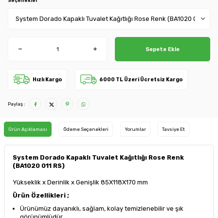
Seçenekler
Sepete Ekle
Hızlı Kargo
6000 TL Üzeri Ücretsiz Kargo
Paylaş :
Ürün Açıklaması
Ödeme Seçenekleri
Yorumlar
Tavsiye Et
System Dorado Kapaklı Tuvalet Kağıtlığı Rose Renk
(BA1020 011 RS)
Yükseklik x Derinlik x Genişlik 85X118X170 mm
Ürün Özellikleri ;
Ürünümüz dayanıklı, sağlam, kolay temizlenebilir ve şık
görünümlüdür.