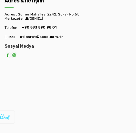
Adres & İletişim
Adres : Sümer Mahallesi 2242. Sokak No:55
Merkezefendi/DENİZLİ
+90 533 590 98 01
Telefon
eticaret@sese.com.tr
E-Mail
Sosyal Medya