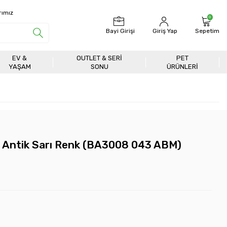
rımız
0
Bayi Girişi
Giriş Yap
Sepetim
EV &
OUTLET & SERI
PET
YAŞAM
SONU
ÜRÜNLERİ
 Antik Sarı Renk (BA3008 043 ABM)