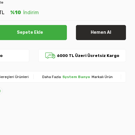
le
TL
%10
İndirim
Sepete Ekle
Hemen Al
go
6000 TL Üzeri Ücretsiz Kargo
ereçleri Ürünleri
Daha Fazla
System Banyo
Markalı Ürün