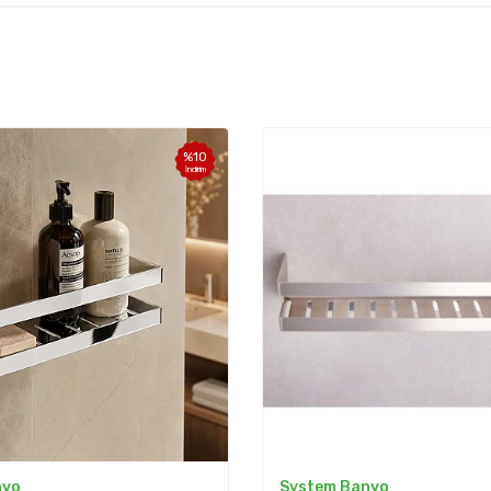
%
10
İndirim
nyo
System Banyo