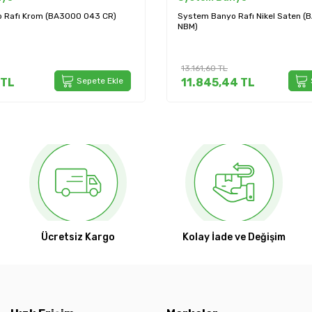
 Rafı Nikel Saten (BA3001 043
System Banyo Rafı Füme Renk (
BBN)
9.597,60
TL
4
TL
Sepete Ekle
8.637,84
TL
Ücretsiz Kargo
Kolay İade ve Değişim