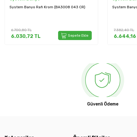
System Banyo Rafı Krom (BA3000 043 CR)
System Banyo
NBM)
7.382,40
TL
13.161,60
TL
6.644,16
TL
Sepete Ekle
11.845,4
Güvenli Ödeme