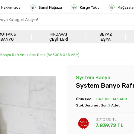
Hakkımızda
Sanal Mağaza
Kargo Takip
Mağazala
MUTFAK &
HIRDAVAT
BEYAZ
BANYO
ÇEŞITLERI
EŞYA
Banyo Rafı Antik Sarı Renk (BA3008 043 ABM)
System Banyo
System Banyo Rafı
Ürün Kodu :
BA3008 043 ABM
Stok Durumu : Son
2
Adet
8.710,80
TL
%
10
7.839,72
TL
İndirim