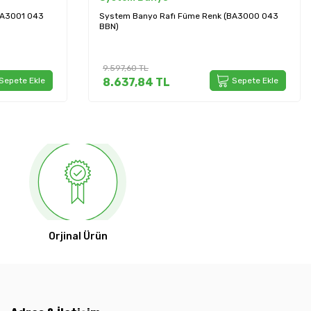
BA3000 043
System Banyo Rafı Krom (BA3010 043 CR)
5.737,20
TL
Sepete Ekle
5.163,48
TL
Sepete Ekle
Orjinal Ürün