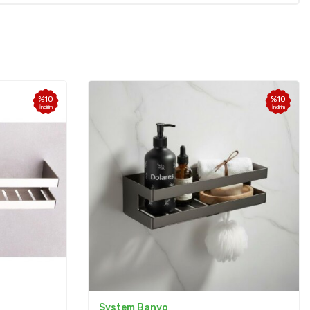
%
10
%
10
İndirim
İndirim
System Banyo