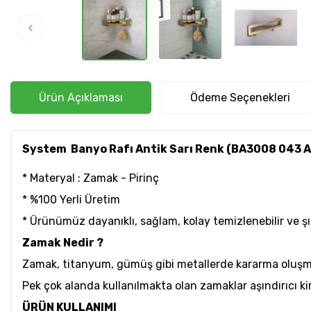
Ürün Açıklaması
Ödeme Seçenekleri
System Banyo Rafı Antik Sarı Renk (BA3008 043 
* Materyal : Zamak - Pirinç
* %100 Yerli Üretim
* Ürünümüz dayanıklı, sağlam, kolay temizlenebilir ve 
Zamak Nedir ?
Zamak, titanyum, gümüş gibi metallerde kararma oluş
Pek çok alanda kullanılmakta olan zamaklar aşındırıcı k
ÜRÜN KULLANIMI