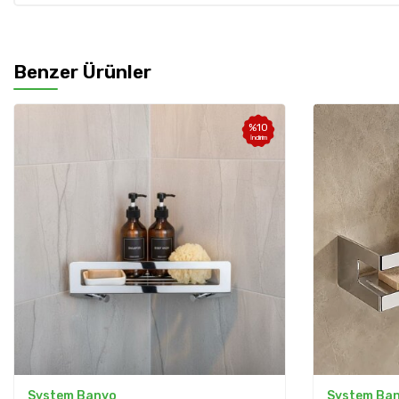
Benzer Ürünler
%
10
İndirim
System Banyo
System Ba