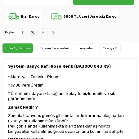
Hızlı Kargo
6000 TL Üzeri Ücretsiz Kargo
Paylaş :
Ürün Açıklaması
Ödeme Seçenekleri
Yorumlar
Tavsiye Et
System Banyo Rafı Rose Renk (BA3008 043 RS)
* Materyal : Zamak - Pirinç
* %100 Yerli Üretim
* Ürünümüz dayanıklı, sağlam, kolay temizlenebilir ve şık
görünümlüdür.
Zamak Nedir ?
Zamak, titanyum, gümüş gibi metallerde kararma oluşmadan
uzun yıllar kullanım mümkündür.
Pek çok alanda kullanılmakta olan zamaklar aşındırıcı
kimyasallar kullanılmadığında uzun ömürlü kullanıma sahiptir.