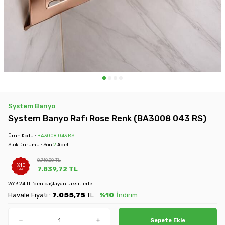
System Banyo
System Banyo Rafı Rose Renk (BA3008 043 RS)
Ürün Kodu :
BA3008 043 RS
Stok Durumu : Son
2
Adet
8.710,80
TL
%
10
7.839,72
TL
İndirim
2613.24 TL 'den başlayan taksitlerle
Havale Fiyatı :
7.055,75
TL
%10
İndirim
Sepete Ekle