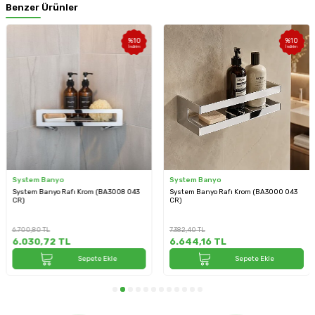
Benzer Ürünler
%
10
%
10
İndirim
İndirim
System Banyo
System Banyo
System Banyo Rafı Krom (BA3008 043
System Banyo Rafı Krom (BA3000 043
CR)
CR)
6.700,80
TL
7.382,40
TL
6.030,72
TL
6.644,16
TL
Sepete Ekle
Sepete Ekle