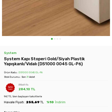
System
System Kapı Stoperi Gold/Siyah Plastik
Yapışkanlı/Vidalı (DS1000 0045 GL-P6)
Ürün Kodu :
DS1000 0045 GL-P6
Stok Durumu : Son
31
Adet
315,67
TL
%
10
284,10
TL
İndirim
94.7 TL 'den başlayan taksitlerle
Havale Fiyatı :
255,69
TL
%10
İndirim