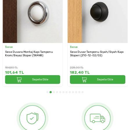
Sese
Sese
Sese Duvara Montaj Kapı Tamponu
Sese Duvar Tamponu Siyah/Siyah Kapı
Krom/Beyaz Stoper (TAM48)
Stoperi (210-12-02/02)
184,80
TL
228,00
TL
101,64
TL
182,40
TL
Sepete Ekle
Sepete Ekle