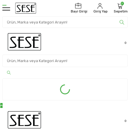
0
Bayi Girişi
Giriş Yap
Sepetim
0
0