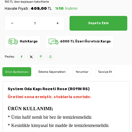
150 TL 'den başlayan taksitlerle
Havale Fiyatı :
405,00
TL
%10
İndirim
Sepete Ekle
Hızlı Kargo
6000 TL Üzeri Ücretsiz Kargo
Paylaş :
Ürün Açıklaması
Ödeme Seçenekleri
Yorumlar
Tavsiye Et
System Oda Kapı Rozeti Rose (RO11N RS)
Üretimi sona ermiştir, stoklarla sınırlıdır.
ÜRÜN KULLANIMI;
* Ürün hafif nemli bir bez ile temizlenmelidir.
* Kesinlikle kimyasal bir madde ile temizlenmemelidir.