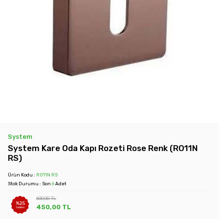
System
System Kare Oda Kapı Rozeti Rose Renk (RO11N
RS)
Ürün Kodu :
RO11N RS
Stok Durumu : Son
6
Adet
600,00
TL
%
25
450,00
TL
İndirim