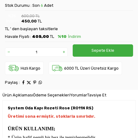
Stok Durumu : Son
6
Adet
%
25
600,00
TL
İndirim
450,00
TL
TL ' den başlayan taksitlerle
Havale Fiyatı :
405,00
TL
%10
İndirim
Sepete Ekle
Hızlı Kargo
6000 TL Üzeri Ücretsiz Kargo
Paylaş :
Ürün Açıklaması
Ödeme Seçenekleri
Yorumlar
Tavsiye Et
System Oda Kapı Rozeti Rose (RO11N RS)
Üretimi sona ermiştir, stoklarla sınırlıdır.
ÜRÜN KULLANIMI;
* Ürün hafif nemli bir bez ile temizlenmelidir.