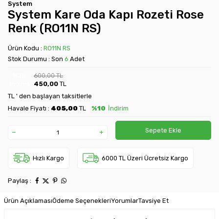
System
System Kare Oda Kapı Rozeti Rose
Renk (RO11N RS)
Ürün Kodu :
RO11N RS
Stok Durumu : Son
6
Adet
%
25
600,00
TL
İndirim
450,00
TL
TL ' den başlayan taksitlerle
Havale Fiyatı :
405,00
TL
%10
İndirim
Sepete Ekle
Hızlı Kargo
6000 TL Üzeri Ücretsiz Kargo
Paylaş :
Ürün Açıklaması
Ödeme Seçenekleri
Yorumlar
Tavsiye Et