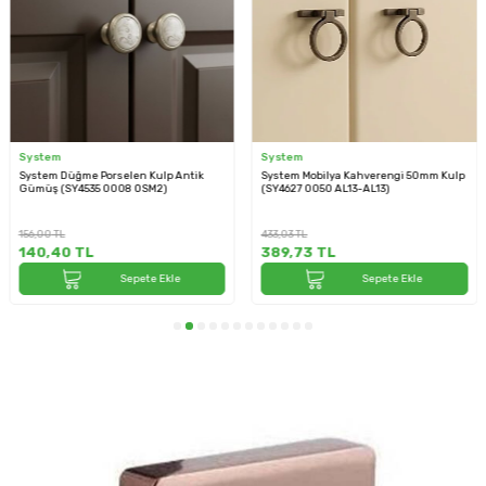
System
System
System Mobilya Kahverengi 50mm Kulp
System Gömme Mobilya Kulbu Krom
(SY4627 0050 AL13-AL13)
128mm Kulp (SY7475 0128 CR)
433,03
TL
500,41
TL
389,73
TL
450,37
TL
Sepete Ekle
Sepete Ekle