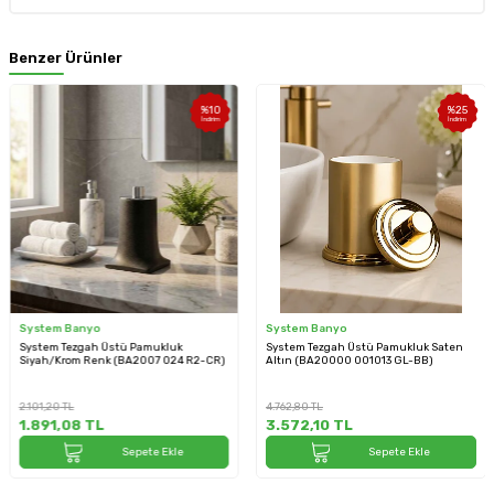
Benzer Ürünler
%
10
%
25
İndirim
İndirim
System Banyo
System Banyo
System Tezgah Üstü Pamukluk
System Tezgah Üstü Pamukluk Saten
Siyah/Krom Renk (BA2007 024 R2-CR)
Altın (BA20000 001013 GL-BB)
2.101,20
TL
4.762,80
TL
1.891,08
TL
3.572,10
TL
Sepete Ekle
Sepete Ekle