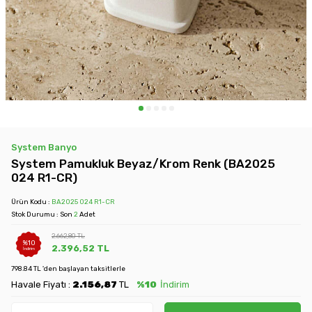
System Banyo
System Pamukluk Beyaz/Krom Renk (BA2025
024 R1-CR)
Ürün Kodu :
BA2025 024 R1-CR
Stok Durumu : Son
2
Adet
2.662,80
TL
%
10
2.396,52
TL
İndirim
798.84 TL 'den başlayan taksitlerle
Havale Fiyatı :
2.156,87
TL
%10
İndirim