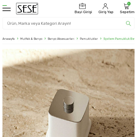
0
Bayi Girişi
Giriş Yap
Sepetim
Anasayfa
Mutfak & Banyo
Banyo Aksesuarları
Pamukluklar
System Pamukluk Beya