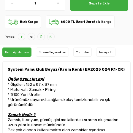
Sepete Ekle
Hızlı Kargo
6000 TL Üzeri Ücretsiz Kargo
Paylaş :
Ürün Açıklaması
Ödeme Seçenekleri
Yorumlar
Tavsiye Et
System Pamukluk Beyaz/Krom Renk (BA2025 024 R1-CR)
ÜRÜN ÖZELLİKLERİ
* Ölçüler : 152 x 87 x 87 mm
* Materyal : Zamak - Pirinç
* %100 Yerli Üretim
* Ürünümüz dayanıklı, sağlam, kolay temizlenebilir ve şık
görünümlüdür.
Zamak Nedir ?
Zamak, titanyum, gümüş gibi metallerde kararma oluşmadan
uzun yıllar kullanım mümkündür.
Pek çok alanda kullanılmakta olan zamaklar aşındırıcı