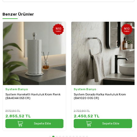
Benzer Ürünler
%
10
%
10
İndirim
İndirim
System Banyo
System Banyo
System Hareketli Havluluk Krom Renk
System Dorado Halka Havluluk Krom
(BA4044 053 CR)
(BA1020 005 CR)
3.172,80
TL
2.722,80
TL
2.855,52
TL
2.450,52
TL
Sepete Ekle
Sepete Ekle