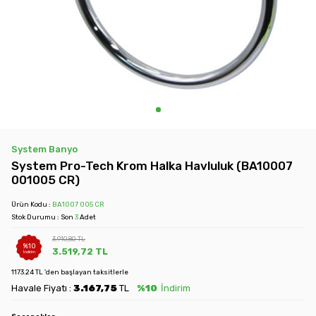
System Banyo
System Pro-Tech Krom Halka Havluluk (BA10007
001005 CR)
Ürün Kodu :
BA1007 005 CR
Stok Durumu : Son
3
Adet
3.910,80
TL
%
10
3.519,72
TL
İndirim
1173.24 TL 'den başlayan taksitlerle
Havale Fiyatı :
3.167,75
TL
%10
İndirim