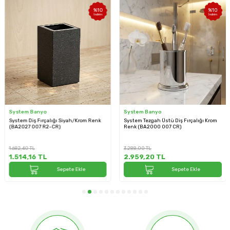
%
10
%
10
İndirim
İndirim
System Banyo
System Banyo
System Diş Fırçalığı Siyah/Krom Renk
System Tezgah Üstü Diş Fırçalığı Krom
(BA2027 007 R2-CR)
Renk (BA2000 007 CR)
1.682,40
TL
3.288,00
TL
1.514,16
TL
2.959,20
TL
Sepete Ekle
Sepete Ekle