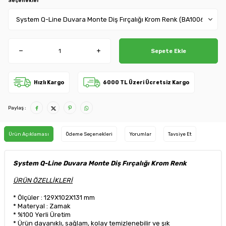
Seçenekler
Sepete Ekle
Hızlı Kargo
6000 TL Üzeri Ücretsiz Kargo
Paylaş :
Ürün Açıklaması
Ödeme Seçenekleri
Yorumlar
Tavsiye Et
System Q-Line Duvara Monte Diş Fırçalığı Krom Renk
ÜRÜN ÖZELLİKLERİ
* Ölçüler : 129X102X131 mm
* Materyal : Zamak
* %100 Yerli Üretim
* Ürün dayanıklı, sağlam, kolay temizlenebilir ve şık