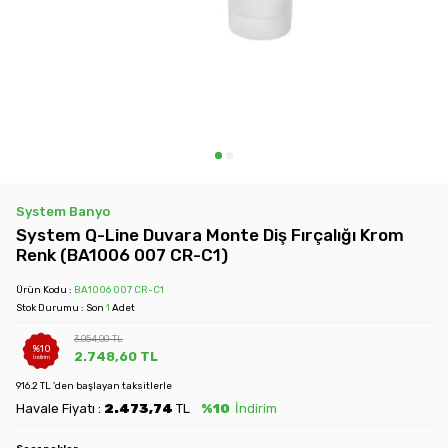
System Banyo
System Q-Line Duvara Monte Diş Fırçalığı Krom
Renk (BA1006 007 CR-C1)
Ürün Kodu :
BA1006 007 CR-C1
Stok Durumu : Son
1
Adet
3.054,00
TL
%
10
2.748,60
TL
İndirim
916.2 TL 'den başlayan taksitlerle
Havale Fiyatı :
2.473,74
TL
%10
İndirim