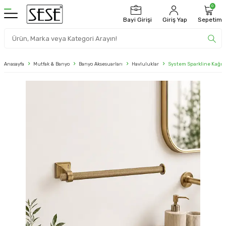
0
Bayi Girişi
Giriş Yap
Sepetim
Anasayfa
Mutfak & Banyo
Banyo Aksesuarları
Havluluklar
System Sparkline Kağıt