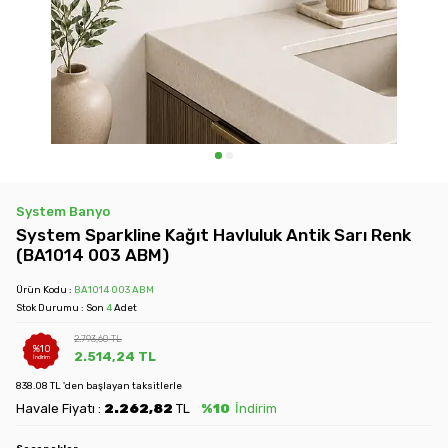
System Banyo
System Sparkline Kağıt Havluluk Antik Sarı Renk
(BA1014 003 ABM)
Ürün Kodu :
BA1014 003 ABM
Stok Durumu : Son
4
Adet
2.793,60
TL
%
10
2.514,24
TL
İndirim
838.08 TL 'den başlayan taksitlerle
Havale Fiyatı :
2.262,82
TL
%10
İndirim