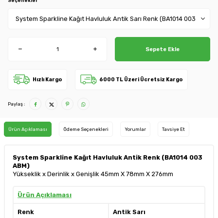
Seçenekler
Sepete Ekle
Hızlı Kargo
6000 TL Üzeri Ücretsiz Kargo
Paylaş :
Ürün Açıklaması
Ödeme Seçenekleri
Yorumlar
Tavsiye Et
System Sparkline Kağıt Havluluk Antik Renk (BA1014 003
ABM)
Yükseklik x Derinlik x Genişlik 45mm X 78mm X 276mm
Ürün Açıklaması
Renk
Antik Sarı