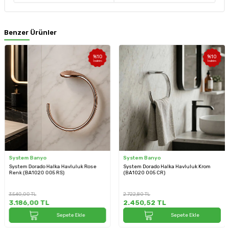
Benzer Ürünler
%
10
%
10
İndirim
İndirim
System Banyo
System Banyo
System Dorado Halka Havluluk Rose
System Dorado Halka Havluluk Krom
Renk (BA1020 005 RS)
(BA1020 005 CR)
3.540,00
TL
2.722,80
TL
3.186,00
TL
2.450,52
TL
Sepete Ekle
Sepete Ekle