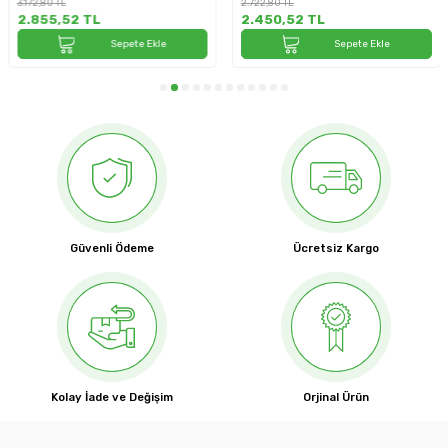
3.172,80
TL
2.722,80
TL
2.855,52
TL
2.450,52
TL
Sepete Ekle
Sepete Ekle
Güvenli Ödeme
Ücretsiz Kargo
Kolay İade ve Değişim
Orjinal Ürün