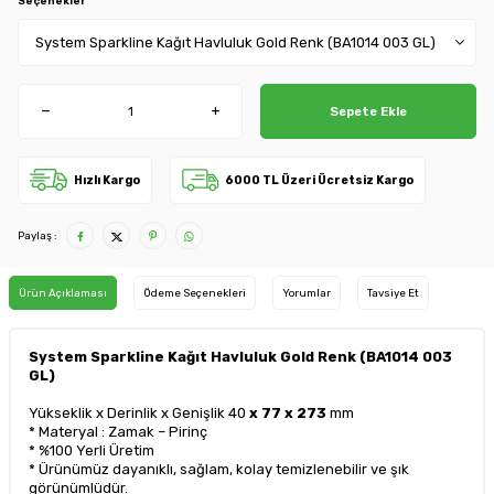
Seçenekler
Sepete Ekle
Hızlı Kargo
6000 TL Üzeri Ücretsiz Kargo
Paylaş :
Ürün Açıklaması
Ödeme Seçenekleri
Yorumlar
Tavsiye Et
System Sparkline Kağıt Havluluk Gold Renk (BA1014 003
GL)
Yükseklik x Derinlik x Genişlik 40
x 77 x 273
mm
* Materyal : Zamak – Pirinç
* %100 Yerli Üretim
* Ürünümüz dayanıklı, sağlam, kolay temizlenebilir ve şık
görünümlüdür.