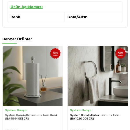
Ürün Açıklaması
Renk
Gold/Altın
Benzer Ürünler
%
10
%
10
İndirim
İndirim
System Banyo
System Banyo
System Hareketli Havluluk Krom Renk
System Dorado Halka Havluluk Krom
(BA4044 053 CR)
(BA1020 005 CR)