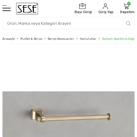
0
Bayi Girişi
Giriş Yap
Sepetim
Anasayfa
Mutfak & Banyo
Banyo Aksesuarları
Havluluklar
System Sparkline Kağıt