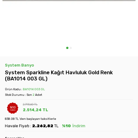
System Banyo
System Sparkline Kağıt Havluluk Gold Renk
(BA1014 003 GL)
Ürün Kodu :
BA1014 003 GL
Stok Durumu : Son
2
Adet
2.793,60
TL
%
10
2.514,24
TL
İndirim
838.08 TL 'den başlayan taksitlerle
Havale Fiyatı :
2.262,82
TL
%10
İndirim