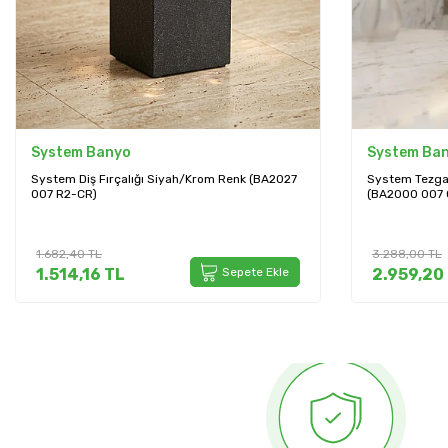
System Banyo
System Ba
System Tezgah Üstü Diş Fırçalığı Krom Renk
System Tezgah
(BA2000 007 CR)
Adet (BA2000
3.288,00
TL
4.274,40
TL
2.959,20
TL
Sepete Ekle
3.846,96