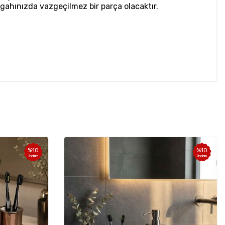
zgahınızda vazgeçilmez bir parça olacaktır.
%
10
%
10
İndirim
İndirim