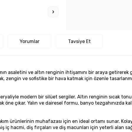
Yorumlar
Tavsiye Et
n asaletini ve altın renginin ihtişamını bir araya getirerek 
, zengin ve sofistike bir hava katmak için özenle tasarlanmı
materyaliyle modern bir silüet sergiler. Altın renginin sıcak t
k öne çıkar. Yalın ve dairesel formu, banyo tezgahınızda kalab
el bakım ürünlerinin muhafazası için en ideal ortamı sunar. Kol
ş iç hacmi, diş fırçaları ve diş macunları için yeterli alan s