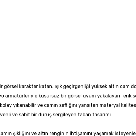
 görsel karakter katan, ışık geçirgenliği yüksek altın cam d
nyo armatürleriyle kusursuz bir görsel uyum yakalayan renk s
kolay yıkanabilir ve camın saflığını yansıtan materyal kalites
enli ve sabit bir duruş sergileyen taban tasarımı.
mın şıklığını ve altın renginin ihtişamını yaşamak isteyenler