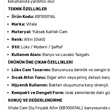
korumanıza yardımcı olur.
TEKNİK ÖZELLİKLER
Ürün Kodu:
KB10001AL
Marka:
Vitale
Materyal:
Yüksek Kaliteli Cam
Renk:
Altın (Gold)
Stil:
Lüks / Modern / Şeffaf
Kullanım Alanı:
Banyo ve Lavabo Tezgahı
ÜRÜNÜN ÖNE ÇIKAN ÖZELLİKLERİ
Lüks Cam Tasarımı:
Banyonuza derinlik ve zengin bir
Sıcak Altın Tonu:
Diğer altın veya pirinç detaylı ba
Hijyenik Kullanım:
Bakteri oluşumuna karşı dirençli, 
Kompakt ve Dengeli Form:
Islak zeminlerde dahi güv
SONUÇ VE DEĞERLENDİRME
Vitale Cam Diş Fırçalık Altın (KB10001AL), banyosunda ca