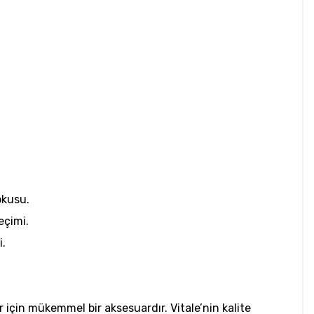
okusu.
eçimi.
i.
 için mükemmel bir aksesuardır. Vitale’nin kalite