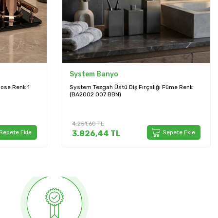
System Banyo
 Füme Renk
System Tezgah Üstü Diş Fırçalığı Antik Renk
(BA2008 007 ABM)
4.572,00
TL
Sepete Ekle
4.114,80
TL
Sepete Ekle