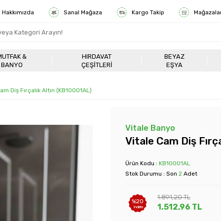
Hakkımızda
Sanal Mağaza
Kargo Takip
Mağazala
MUTFAK &
HIRDAVAT
BEYAZ
BANYO
ÇEŞITLERI
EŞYA
Cam Diş Fırçalık Altın (KB10001AL)
Vitale Banyo
Vitale Cam Diş Fırç
Ürün Kodu :
KB10001AL
Stok Durumu : Son
2
Adet
1.891,20
TL
%
20
1.512,96
TL
İndirim