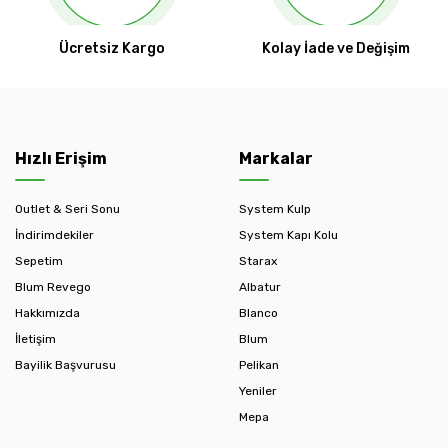
Ücretsiz Kargo
Kolay İade ve Değişim
Hızlı Erişim
Markalar
Outlet & Seri Sonu
System Kulp
İndirimdekiler
System Kapı Kolu
Sepetim
Starax
Blum Revego
Albatur
Hakkımızda
Blanco
İletişim
Blum
Bayilik Başvurusu
Pelikan
Yeniler
Mepa