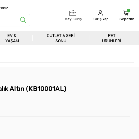
rımız
0
Bayi Girişi
Giriş Yap
Sepetim
EV &
OUTLET & SERI
PET
YAŞAM
SONU
ÜRÜNLERİ
alık Altın (KB10001AL)