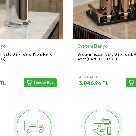
nyo
System Banyo
 Üstü Diş Fırçalık Rose Renk 1
System Tezgah Üstü Diş Fırçalığı
 007 RS)
(BA2002 007 BBN)
4.251,60
TL
TL
Sepete Ekle
3.826,44
TL