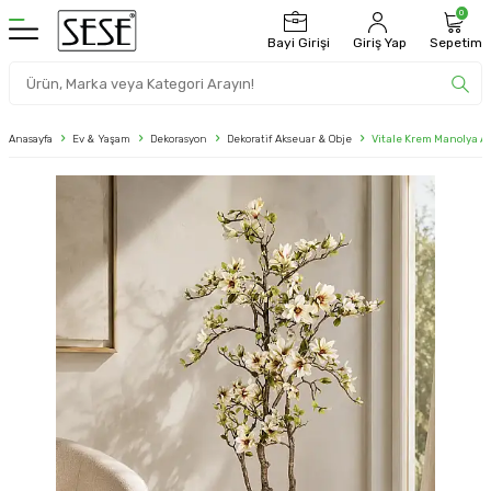
0
Bayi Girişi
Giriş Yap
Sepetim
Anasayfa
Ev & Yaşam
Dekorasyon
Dekoratif Akseuar & Obje
Vitale Krem Manolya 