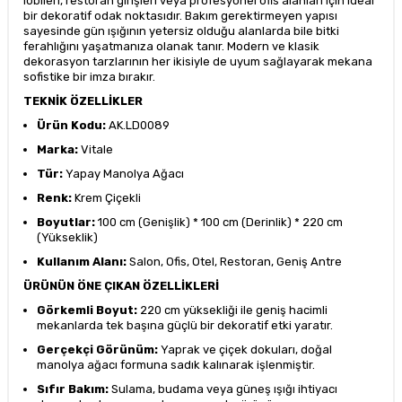
lobileri, restoran girişleri veya profesyonel ofis alanları için ideal
bir dekoratif odak noktasıdır. Bakım gerektirmeyen yapısı
sayesinde gün ışığının yetersiz olduğu alanlarda bile bitki
ferahlığını yaşatmanıza olanak tanır. Modern ve klasik
dekorasyon tarzlarının her ikisiyle de uyum sağlayarak mekana
sofistike bir imza bırakır.
TEKNİK ÖZELLİKLER
Ürün Kodu:
AK.LD0089
Marka:
Vitale
Tür:
Yapay Manolya Ağacı
Renk:
Krem Çiçekli
Boyutlar:
100 cm (Genişlik) * 100 cm (Derinlik) * 220 cm
(Yükseklik)
Kullanım Alanı:
Salon, Ofis, Otel, Restoran, Geniş Antre
ÜRÜNÜN ÖNE ÇIKAN ÖZELLİKLERİ
Görkemli Boyut:
220 cm yüksekliği ile geniş hacimli
mekanlarda tek başına güçlü bir dekoratif etki yaratır.
Gerçekçi Görünüm:
Yaprak ve çiçek dokuları, doğal
manolya ağacı formuna sadık kalınarak işlenmiştir.
Sıfır Bakım:
Sulama, budama veya güneş ışığı ihtiyacı