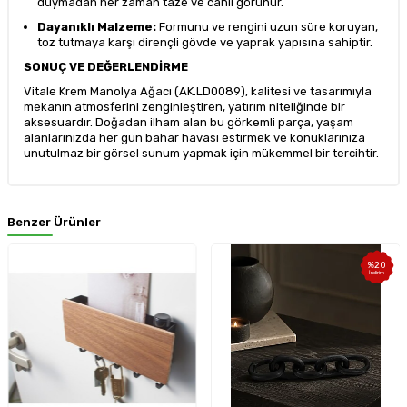
duymadan her zaman taze ve canlı görünür.
Dayanıklı Malzeme:
Formunu ve rengini uzun süre koruyan,
toz tutmaya karşı dirençli gövde ve yaprak yapısına sahiptir.
SONUÇ VE DEĞERLENDİRME
Vitale Krem Manolya Ağacı (AK.LD0089), kalitesi ve tasarımıyla
mekanın atmosferini zenginleştiren, yatırım niteliğinde bir
aksesuardır. Doğadan ilham alan bu görkemli parça, yaşam
alanlarınızda her gün bahar havası estirmek ve konuklarınıza
unutulmaz bir görsel sunum yapmak için mükemmel bir tercihtir.
Benzer Ürünler
%
20
İndirim