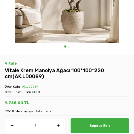
Vitale
Vitale Krem Manolya Ağacı 100*100*220
cm(AK.LD0089)
Ürün Kodu :
AK.LD0089
Stok Durumu : Son
1
Adet
9.768,00
TL
3256 TL 'den başlayan taksitlerle
Sepete Ekle