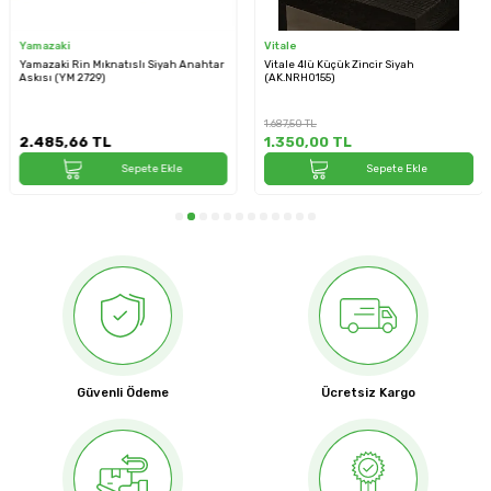
Yamazaki
Vitale
Yamazaki Rin Mıknatıslı Siyah Anahtar
Vitale 4lü Küçük Zincir Siyah
Askısı (YM 2729)
(AK.NRH0155)
1.687,50
TL
2.485,66
TL
1.350,00
TL
Sepete Ekle
Sepete Ekle
Güvenli Ödeme
Ücretsiz Kargo