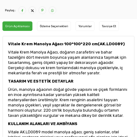
Paylaş :
Ürün Açıklaması
Ödeme Seçenekleri
Yorumlar
Tavsiye Et
Vitale Krem Manolya Ağacı 100*100*220 cm(AK.LD0089)
Vitale Krem Manolya Ağacı, doğanın zarafetini ve bahar
tazeliğini dört mevsim boyunca yaşam alanlarınıza taşımak için
tasarlanmış, geniş ölçekli yapay bir dekorasyon ağacıdır.
Gerçekçi dokusu ve krem tonlarındaki manolya çiçekleriyle, iç
mekanlarda ferah ve prestijli bir atmosfer yaratır.
TASARIM VE ESTETİK DETAYLAR
Ürün, manolya ağacının doğal gövde yapısını ve çiçek formlarını
en ince ayrıntısına kadar yansıtan yüksek kaliteli
materyallerden üretilmiştir. Krem renginin asaletini taşıyan
manolya çiçekleri, yeşil yapraklar ile dengelenerek görsel bir
harmoni oluşturur. 220 cm’lik boyutuyla bulunduğu ortamın
tavan yüksekliğini vurgular ve mekana dikey bir derinlik katar.
KULLANIM ALANLARI VE AMBİYANS
Vitale AK.LD0089 model manolya ağacı; geniş salonlar, otel