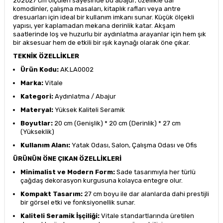
20
20
27 cm ölçüleri sayesinde bu abajur; özellikle dar
komodinler, çalışma masaları, kitaplık rafları veya antre
dresuarları için ideal bir kullanım imkanı sunar. Küçük ölçekli
yapısı, yer kaplamadan mekana derinlik katar. Akşam
saatlerinde loş ve huzurlu bir aydınlatma arayanlar için hem şık
bir aksesuar hem de etkili bir ışık kaynağı olarak öne çıkar.
TEKNİK ÖZELLİKLER
Ürün Kodu:
AK.LA0002
Marka:
Vitale
Kategori:
Aydınlatma / Abajur
Materyal:
Yüksek Kaliteli Seramik
Boyutlar:
20 cm (Genişlik) * 20 cm (Derinlik) * 27 cm
(Yükseklik)
Kullanım Alanı:
Yatak Odası, Salon, Çalışma Odası ve Ofis
ÜRÜNÜN ÖNE ÇIKAN ÖZELLİKLERİ
Minimalist ve Modern Form:
Sade tasarımıyla her türlü
çağdaş dekorasyon kurgusuna kolayca entegre olur.
Kompakt Tasarım:
27 cm boyu ile dar alanlarda dahi prestijli
bir görsel etki ve fonksiyonellik sunar.
Kaliteli Seramik İşçiliği:
Vitale standartlarında üretilen