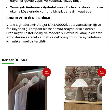
dayanıklı gövde yapısı ve kusursuz yüzey bitişi.
Yumuşak Ambiyans Aydınlatması:
Dinlenme alanlarında ve
okuma köşelerinde konforlu bir ışık deneyimi vaat eder.
SONUÇ VE DEĞERLENDİRME
Vitale Light Seramik Abajur (AK.LA0002), detaylardaki şıklığı ve
fonksiyonelliği kompakt bir tasarımda arayanlar için özenle
üretilmiştir. Kaliteli işçiliği ve modern silüetiyle bu abajur, evinizin
atmosferine zarafet katmak ve dekorasyonunuzu aydınlatmak
için mükemmel bir tercihtir.
Benzer Ürünler
%
4
%
30
İndirim
İndirim