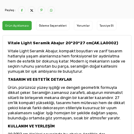
Paylaş :
Ürün Açıklaması
Ödeme Seçenekleri
Yorumlar
Tavsiye Et
Vitale Light Seramik Abajur 20*20*27 cm(AK.LA0002)
Vitale Light Seramik Abajur, kompakt boyutları ve zarif tasarım
hatlarıyla yaşam alanlarınıza hem fonksiyonel bir aydınlatma
hem de estetik bir dokunuş katar. Modern iç mekanların sade ve
seçkin ruhunu yansıtan bu parça, seramiğin doğal kalitesini
yumuşak bir ışık ambiyansı ile buluşturur.
TASARIM VE ESTETİK DETAYLAR
Ürün, pürüzsüz yüzey işçiliği ve dengeli geometrik formuyla
dikkat çeker. Seramiğin zamansız zarafeti, abajurun minimalist
silüeti ile birleşerek mekana dingin bir karakter kazandırır. 27
cm’lik kompakt yüksekliği, tasarımı hem mütevazı hem de dikkat
çekici kılarak farklı dekorasyon stilleriyle kusursuz bir uyum
yakalamasını sağlar. Işığı homojen bir şekilde dağıtan yapısı,
bulunduğu ortamda göz yormayan, sıcak bir atmosfer yaratır.
KULLANIM VE YERLEŞİM