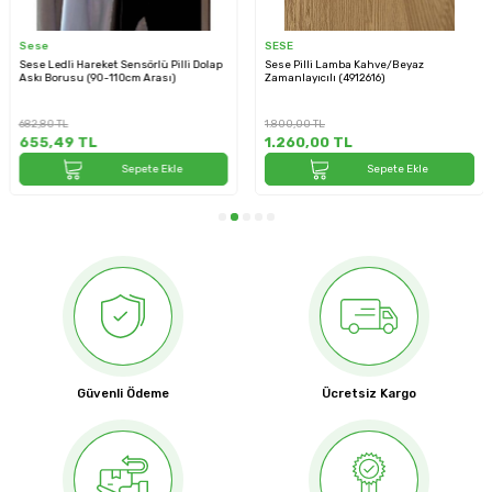
Sese
SESE
Sese Ledli Hareket Sensörlü Pilli Dolap
Sese Pilli Lamba Kahve/Beyaz
Askı Borusu (90-110cm Arası)
Zamanlayıcılı (4912616)
682,80
TL
1.800,00
TL
655,49
TL
1.260,00
TL
Sepete Ekle
Sepete Ekle
Güvenli Ödeme
Ücretsiz Kargo