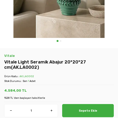
Vitale
Vitale Light Seramik Abajur 20*20*27
cm(AK.LA0002)
Ürün Kodu :
AK.LA0002
Stok Durumu : Son
1
Adet
4.584,00
TL
1528 TL 'den başlayan taksitlerle
Sepete Ekle