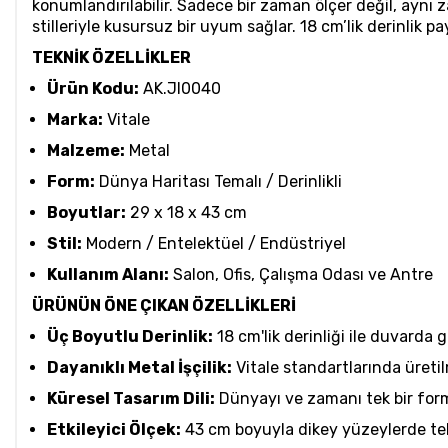
konumlandırılabilir. Sadece bir zaman ölçer değil, aynı
stilleriyle kusursuz bir uyum sağlar. 18 cm’lik derinlik pa
TEKNİK ÖZELLİKLER
Ürün Kodu:
AK.JI0040
Marka:
Vitale
Malzeme:
Metal
Form:
Dünya Haritası Temalı / Derinlikli
Boyutlar:
29 x 18 x 43 cm
Stil:
Modern / Entelektüel / Endüstriyel
Kullanım Alanı:
Salon, Ofis, Çalışma Odası ve Antre
ÜRÜNÜN ÖNE ÇIKAN ÖZELLİKLERİ
Üç Boyutlu Derinlik:
18 cm'lik derinliği ile duvarda 
Dayanıklı Metal İşçilik:
Vitale standartlarında üretil
Küresel Tasarım Dili:
Dünyayı ve zamanı tek bir formd
Etkileyici Ölçek:
43 cm boyuyla dikey yüzeylerde tek