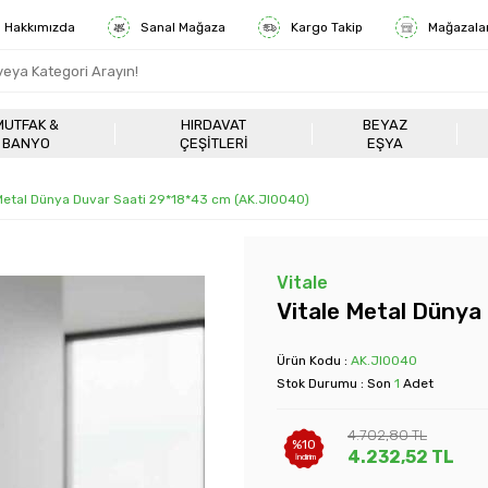
Hakkımızda
Sanal Mağaza
Kargo Takip
Mağazala
MUTFAK &
HIRDAVAT
BEYAZ
BANYO
ÇEŞITLERI
EŞYA
 Metal Dünya Duvar Saati 29*18*43 cm (AK.JI0040)
Vitale
Vitale Metal Dünya
Ürün Kodu :
AK.JI0040
Stok Durumu : Son
1
Adet
4.702,80
TL
%
10
4.232,52
TL
İndirim