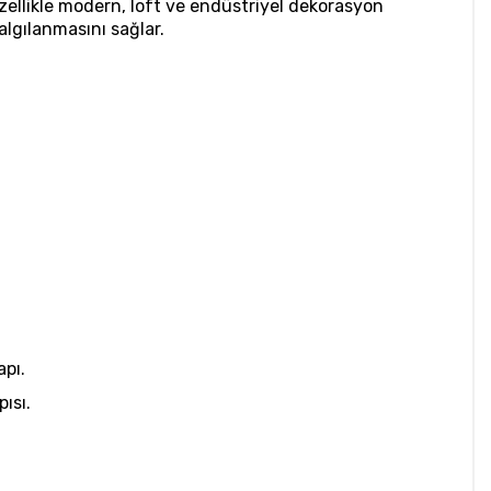
zellikle modern, loft ve endüstriyel dekorasyon
 algılanmasını sağlar.
apı.
ısı.