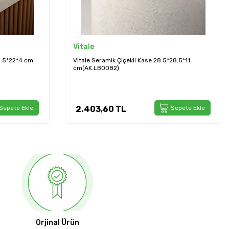
Vitale
28.5*11
Vitale Lotus Yaprağı 74 cm(AK.LD0077)
Sepete Ekle
534,00
TL
Sepete Ekle
Orjinal Ürün