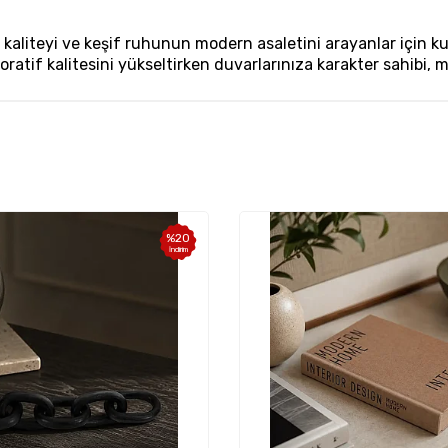
aliteyi ve keşif ruhunun modern asaletini arayanlar için kurg
tif kalitesini yükseltirken duvarlarınıza karakter sahibi, mod