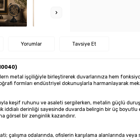
Yorumlar
Tavsiye Et
JI0040)
rn metal işçiliğiyle birleştirerek duvarlarınıza hem fonksiyo
 coğrafi formları endüstriyel dokunuşlarla harmanlayarak meka
ıyla keşif ruhunu ve asaleti sergilerken, metalin güçlü duruş
ik iddialı derinliği sayesinde duvarda belirgin bir üç boyutlu e
na görsel bir zenginlik kazandırır.
ti; çalışma odalarında, ofislerin karşılama alanlarında veya