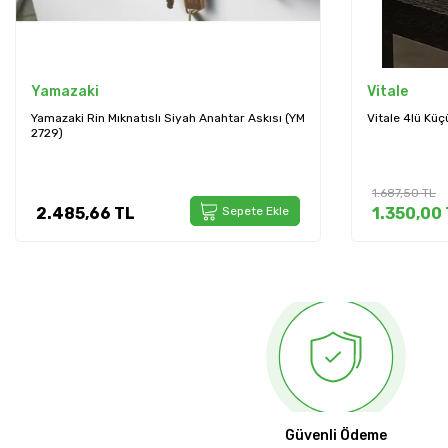
Vitale
Vitale
Vitale 4lü Küçük Zincir Siyah (AK.NRH0155)
Vitale Modern
(AK.JI0057)
1.687,50
TL
1.350,00
TL
Sepete Ekle
1.226,40
Güvenli Ödeme