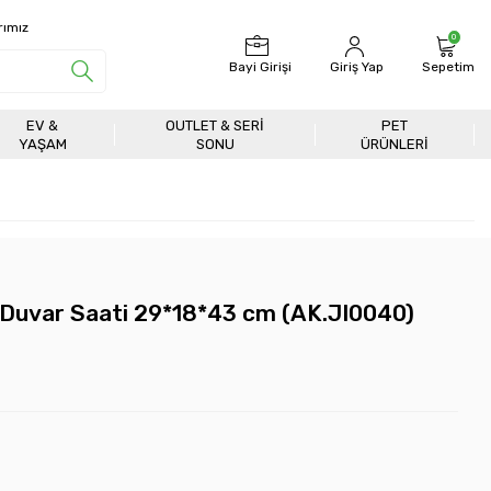
rımız
0
Bayi Girişi
Giriş Yap
Sepetim
EV &
OUTLET & SERI
PET
YAŞAM
SONU
ÜRÜNLERİ
 Duvar Saati 29*18*43 cm (AK.JI0040)