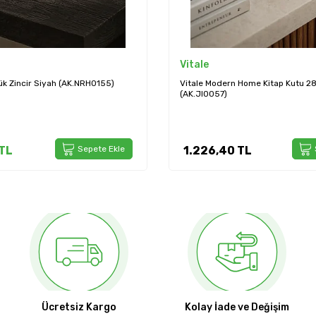
Vitale
 Home Kitap Kutu 28.5*22*4 cm
Vitale Seramik Çiçekli Kase 28.5*
cm(AK.LB0082)
TL
Sepete Ekle
2.403,60
TL
Ücretsiz Kargo
Kolay İade ve Değişim