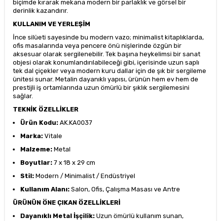
biçimde kırarak mekana modern bir parlaklık ve görsel bir
derinlik kazandırır.
KULLANIM VE YERLEŞİM
İnce silüeti sayesinde bu modern vazo; minimalist kitaplıklarda,
ofis masalarında veya pencere önü nişlerinde özgün bir
aksesuar olarak sergilenebilir. Tek başına heykelimsi bir sanat
objesi olarak konumlandırılabileceği gibi, içerisinde uzun saplı
tek dal çiçekler veya modern kuru dallar için de şık bir sergileme
ünitesi sunar. Metalin dayanıklı yapısı, ürünün hem ev hem de
prestijli iş ortamlarında uzun ömürlü bir şıklık sergilemesini
sağlar.
TEKNİK ÖZELLİKLER
Ürün Kodu:
AK.KA0037
Marka:
Vitale
Malzeme:
Metal
Boyutlar:
7 x 18 x 29 cm
Stil:
Modern / Minimalist / Endüstriyel
Kullanım Alanı:
Salon, Ofis, Çalışma Masası ve Antre
ÜRÜNÜN ÖNE ÇIKAN ÖZELLİKLERİ
Dayanıklı Metal İşçilik:
Uzun ömürlü kullanım sunan,