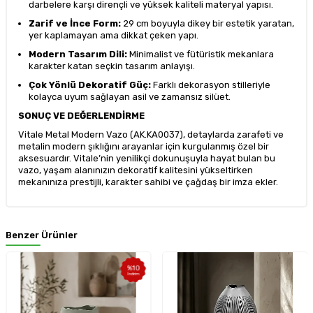
darbelere karşı dirençli ve yüksek kaliteli materyal yapısı.
Zarif ve İnce Form:
29 cm boyuyla dikey bir estetik yaratan,
yer kaplamayan ama dikkat çeken yapı.
Modern Tasarım Dili:
Minimalist ve fütüristik mekanlara
karakter katan seçkin tasarım anlayışı.
Çok Yönlü Dekoratif Güç:
Farklı dekorasyon stilleriyle
kolayca uyum sağlayan asil ve zamansız silüet.
SONUÇ VE DEĞERLENDİRME
Vitale Metal Modern Vazo (AK.KA0037), detaylarda zarafeti ve
metalin modern şıklığını arayanlar için kurgulanmış özel bir
aksesuardır. Vitale’nin yenilikçi dokunuşuyla hayat bulan bu
vazo, yaşam alanınızın dekoratif kalitesini yükseltirken
mekanınıza prestijli, karakter sahibi ve çağdaş bir imza ekler.
Benzer Ürünler
%
10
İndirim