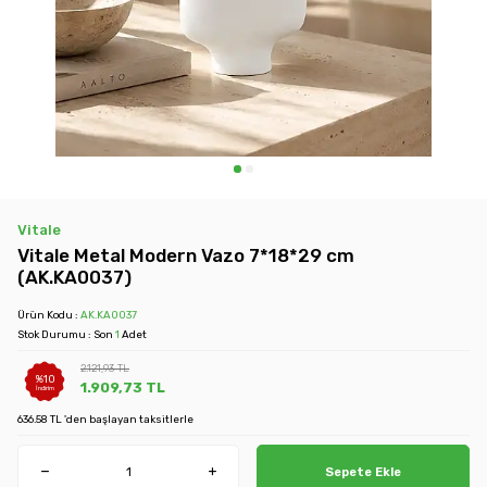
Vitale
Vitale Metal Modern Vazo 7*18*29 cm
(AK.KA0037)
Ürün Kodu :
AK.KA0037
Stok Durumu : Son
1
Adet
2.121,93
TL
%
10
1.909,73
TL
İndirim
636.58 TL 'den başlayan taksitlerle
Sepete Ekle