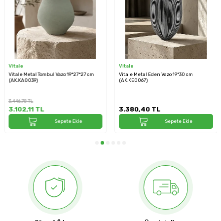
Vitale
Vitale
Vitale Metal Tombul Vazo 19*27*27 cm
Vitale Metal Eden Vazo 19*30 cm
(AK.KA0039)
(AK.KE0067)
3.446,78
TL
3.102,11
TL
3.380,40
TL
Sepete Ekle
Sepete Ekle