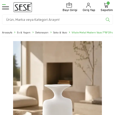
0
Bayi Girişi
Giriş Yap
Sepetim
Anasayfa
Ev & Yaşam
Dekorasyon
Saksı & Vazo
Vitale Metal Modern Vazo 7*18*29 c