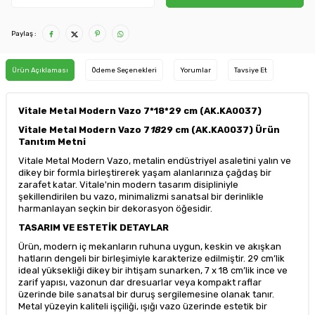
Paylaş :
Ürün Açıklaması
Ödeme Seçenekleri
Yorumlar
Tavsiye Et
Vitale Metal Modern Vazo 7*18*29 cm (AK.KA0037)
Vitale Metal Modern Vazo 7
18
29 cm (AK.KA0037) Ürün
Tanıtım Metni
Vitale Metal Modern Vazo, metalin endüstriyel asaletini yalın ve
dikey bir formla birleştirerek yaşam alanlarınıza çağdaş bir
zarafet katar. Vitale'nin modern tasarım disipliniyle
şekillendirilen bu vazo, minimalizmi sanatsal bir derinlikle
harmanlayan seçkin bir dekorasyon öğesidir.
TASARIM VE ESTETİK DETAYLAR
Ürün, modern iç mekanların ruhuna uygun, keskin ve akışkan
hatların dengeli bir birleşimiyle karakterize edilmiştir. 29 cm’lik
ideal yüksekliği dikey bir ihtişam sunarken, 7 x 18 cm’lik ince ve
zarif yapısı, vazonun dar dresuarlar veya kompakt raflar
üzerinde bile sanatsal bir duruş sergilemesine olanak tanır.
Metal yüzeyin kaliteli işçiliği, ışığı vazo üzerinde estetik bir