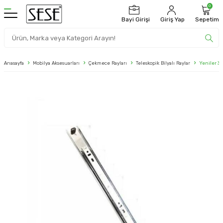
0
Bayi Girişi
Giriş Yap
Sepetim
Anasayfa
Mobilya Aksesuarları
Çekmece Rayları
Teleskopik Bilyalı Raylar
Yeniler 3