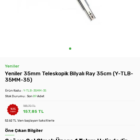
Yeniler
Yeniler 35mm Teleskopik Bilyalı Ray 35cm (Y-TLB-
35MM-35)
Ürün Kodu :
Y-TLB-35MM-35
Stok Durumu : Son
89
Adet
185,70
TL
%
15
157,85
TL
İndirim
52.62 TL 'den başlayan taksitlerle
Öne Çıkan Bilgiler