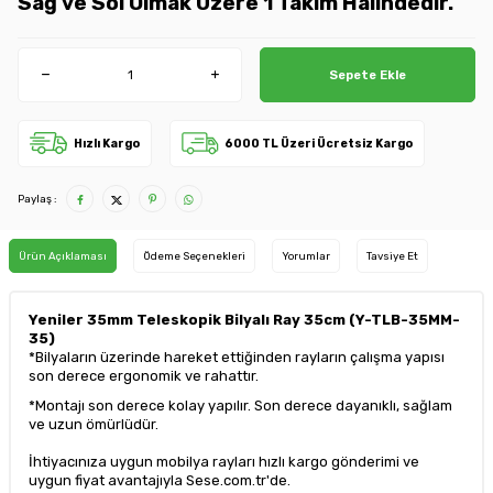
Sağ ve Sol Olmak Üzere 1 Takım Halindedir.
Sepete Ekle
Hızlı Kargo
6000 TL Üzeri Ücretsiz Kargo
Paylaş :
Ürün Açıklaması
Ödeme Seçenekleri
Yorumlar
Tavsiye Et
Yeniler 35mm Teleskopik Bilyalı Ray 35cm (Y-TLB-35MM-
35)
*Bilyaların üzerinde hareket ettiğinden rayların çalışma yapısı
son derece ergonomik ve rahattır.
*Montajı son derece kolay yapılır. Son derece dayanıklı, sağlam
ve uzun ömürlüdür.
İhtiyacınıza uygun mobilya rayları hızlı kargo gönderimi ve
uygun fiyat avantajıyla Sese.com.tr'de.