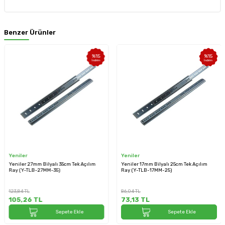
Benzer Ürünler
%
15
%
15
İndirim
İndirim
Yeniler
Yeniler
Yeniler 27mm Bilyalı 35cm Tek Açılım
Yeniler 17mm Bilyalı 25cm Tek Açılım
Ray (Y-TLB-27MM-35)
Ray (Y-TLB-17MM-25)
123,84
TL
86,04
TL
105,26
TL
73,13
TL
Sepete Ekle
Sepete Ekle