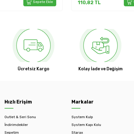
Sepete Ekle
110,82
TL
Ücretsiz Kargo
Kolay İade ve Değişim
Hızlı Erişim
Markalar
Outlet & Seri Sonu
System Kulp
İndirimdekiler
System Kapı Kolu
Sepetim
Starax