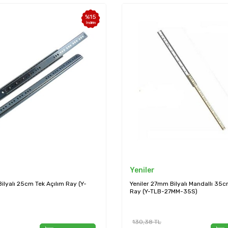
%
15
İndirim
Yeniler
ilyalı 25cm Tek Açılım Ray (Y-
Yeniler 27mm Bilyalı Mandallı 35c
)
Ray (Y-TLB-27MM-35S)
130,38
TL