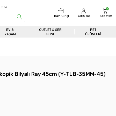
rımız
0
Bayi Girişi
Giriş Yap
Sepetim
EV &
OUTLET & SERI
PET
YAŞAM
SONU
ÜRÜNLERİ
kopik Bilyalı Ray 45cm (Y-TLB-35MM-45)