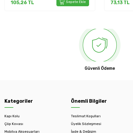
105,26
TL
Sepete Ekle
73,13
TL
Güvenli Ödeme
Kategoriler
Önemli Bilgiler
Kapı Kolu
Teslimat Koşulları
Çöp Kovası
Üyelik Sözleşmesi
Mobilya Aksesuarları
İade & Değişim