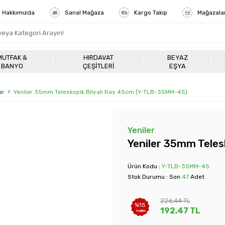
Hakkımızda
Sanal Mağaza
Kargo Takip
Mağazala
MUTFAK &
HIRDAVAT
BEYAZ
BANYO
ÇEŞITLERI
EŞYA
ar
Yeniler 35mm Teleskopik Bilyalı Ray 45cm (Y-TLB-35MM-45)
Yeniler
Yeniler 35mm Teles
Ürün Kodu :
Y-TLB-35MM-45
Stok Durumu : Son
47
Adet
226,44
TL
%
15
192,47
TL
İndirim