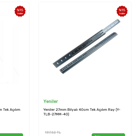
%
15
%
15
İndirim
İndirim
Yeniler
m Tek Açılım
Yeniler 27mm Bilyalı 40cm Tek Açılım Ray (Y-
TLB-27MM-40)
137,52
TL