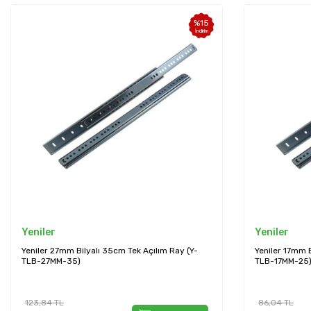
%
15
İndirim
Yeniler
Yeniler
Yeniler 27mm Bilyalı 35cm Tek Açılım Ray (Y-
Yeniler 17mm B
TLB-27MM-35)
TLB-17MM-25
123,84
TL
86,04
TL