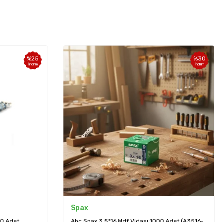
%
25
%
30
İndirim
İndirim
Spax
00 Adet
Abc Spax 3,5*16 Mdf Vidası 1000 Adet (A3516-