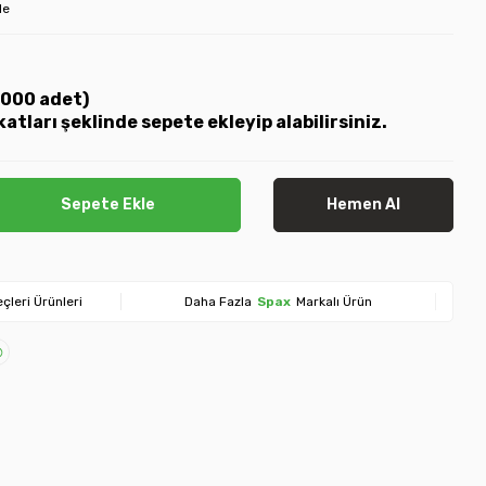
le
(1000 adet)
katları şeklinde sepete ekleyip alabilirsiniz.
Sepete Ekle
Hemen Al
çleri Ürünleri
Daha Fazla
Spax
Markalı Ürün