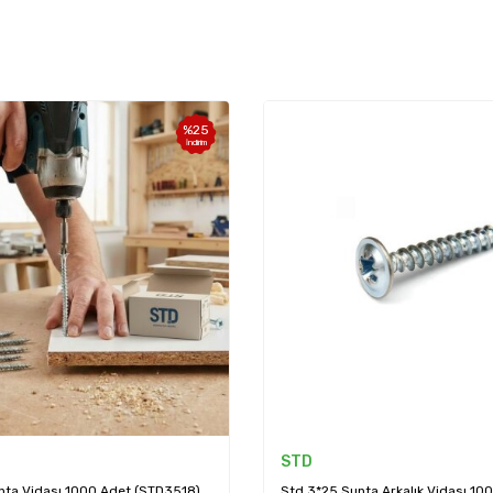
%
25
İndirim
STD
nta Vidası 1000 Adet (STD3518)
Std 3*25 Sunta Arkalık Vidası 10