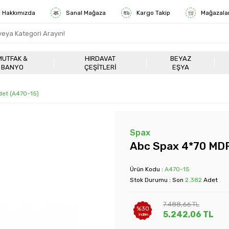
Hakkımızda
Sanal Mağaza
Kargo Takip
Mağazala
MUTFAK &
HIRDAVAT
BEYAZ
BANYO
ÇEŞITLERI
EŞYA
det (A470-15)
Spax
Abc Spax 4*70 MDF
Ürün Kodu :
A470-15
Stok Durumu : Son
2.382
Adet
7.488,66
TL
%
30
5.242,06
TL
İndirim