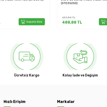
(STD3525D)
651,84
TL
L
Sepete Ekle
488,88
TL
Ücretsiz Kargo
Kolay İade ve Değişim
Hızlı Erişim
Markalar