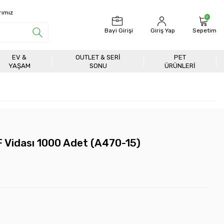
rımız
0
Bayi Girişi
Giriş Yap
Sepetim
EV &
OUTLET & SERI
PET
YAŞAM
SONU
ÜRÜNLERİ
 Vidası 1000 Adet (A470-15)