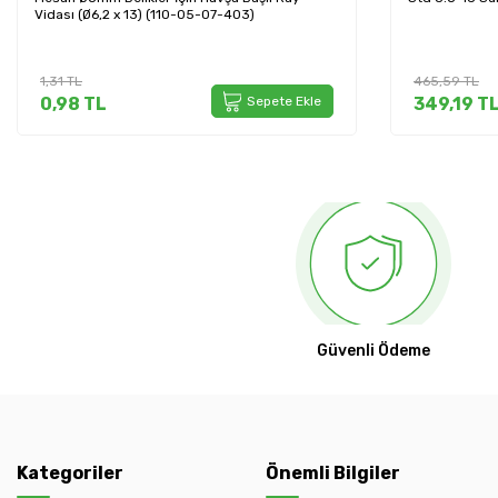
Vidası (Ø6,2 x 13) (110-05-07-403)
1,31
TL
465,59
TL
0,98
TL
Sepete Ekle
349,19
T
Güvenli Ödeme
Kategoriler
Önemli Bilgiler