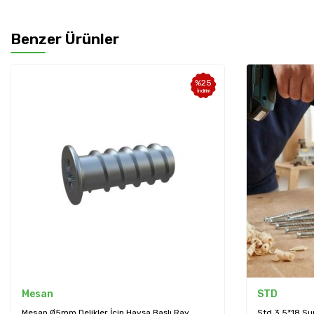
Benzer Ürünler
%
25
İndirim
Mesan
STD
Mesan Ø5mm Delikler İçin Havşa Başlı Ray
Std 3.5*18 Su