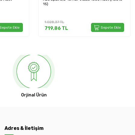
15)
1.028,37
TL
Sepete Ekle
719,86
TL
Sepete Ekle
Orjinal Ürün
Adres & İletişim