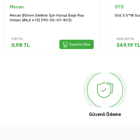
Mesan
STD
Mesan Ø5mm Delikler İçin Havşa Başlı Ray
Std 3.5*18 Su
Vidası (Ø6,2 x 13) (110-05-07-403)
1,31
TL
465,59
TL
0,98
TL
Sepete Ekle
349,19
T
Güvenli Ödeme