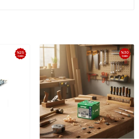
%
25
%
30
İndirim
İndirim