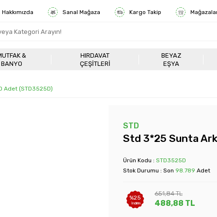
Hakkımızda
Sanal Mağaza
Kargo Takip
Mağazala
MUTFAK &
HIRDAVAT
BEYAZ
BANYO
ÇEŞITLERI
EŞYA
00 Adet (STD3525D)
STD
Std 3*25 Sunta Ark
Ürün Kodu :
STD3525D
Stok Durumu : Son
98.789
Adet
651,84
TL
%
25
488,88
TL
İndirim