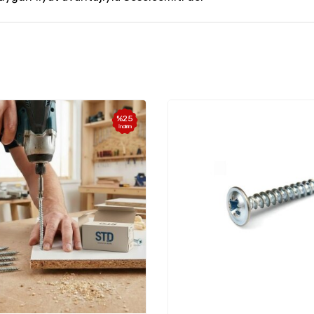
%
25
İndirim