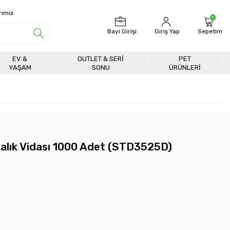
rımız
0
Bayi Girişi
Giriş Yap
Sepetim
EV &
OUTLET & SERI
PET
YAŞAM
SONU
ÜRÜNLERİ
alık Vidası 1000 Adet (STD3525D)