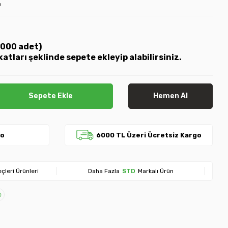
e
(1000 adet)
katları şeklinde sepete ekleyip alabilirsiniz.
Sepete Ekle
Hemen Al
go
6000 TL Üzeri Ücretsiz Kargo
çleri Ürünleri
Daha Fazla
STD
Markalı Ürün