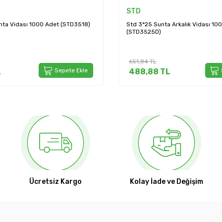
STD
nta Vidası 1000 Adet (STD3518)
Std 3*25 Sunta Arkalık Vidası 10
(STD3525D)
651,84
TL
L
Sepete Ekle
488,88
TL
Ücretsiz Kargo
Kolay İade ve Değişim