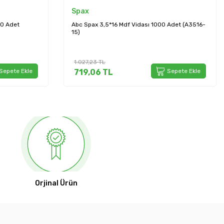
Spax
00 Adet
Abc Spax 3,5*16 Mdf Vidası 1000 Adet (A3516-
15)
1.027,23
TL
Sepete Ekle
719,06
TL
Sepete Ekle
Orjinal Ürün