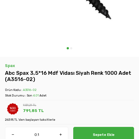
Spax
Abc Spax 3,5*16 Mdf Vidası Siyah Renk 1000 Adet
(A3516-02)
Ürün Kodu :
A3516-02
Stok Durumu : Son
4.01
Adet
1.131,21
TL
%
30
791,85
TL
İndirim
263.95 TL 'den başlayan taksitlerle
Sepete Ekle