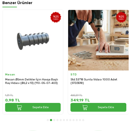
Benzer Ürünler
%
25
%
25
İndirim
İndirim
Mesan
STD
Mesan Ø5mm Delikler İçin Havşa Başlı
Std 3.5*18 Sunta Vidası 1000 Adet
Ray Vidası (Ø6,2 x 13) (110-05-07-403)
(STD3518)
1,31
TL
465,59
TL
0,98
TL
349,19
TL
Sepete Ekle
Sepete Ekle