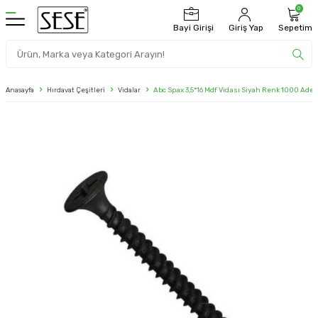
0
Bayi Girişi
Giriş Yap
Sepetim
Anasayfa
Hırdavat Çeşitleri
Vidalar
Abc Spax 3,5*16 Mdf Vidası Siyah Renk 1000 Adet