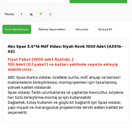
Paylaş :
Ürün Açıklaması
Ödeme Seçenekleri
Yorumlar
Tavsiye Et
Abc Spax 3,5*16 Mdf Vidası Siyah Renk 1000 Adet (A3516-
02)
Fiyat Paket (1000 adet fiyatıdır.)
100 Adet (0,1 paket) ve katları şeklinde sepete ekleyip
alabilirsiniz.
ABC Spax marka vidalar, özellikle sunta, mdf, ahşap ve benzeri
malzemelerin birleştirilmesi, montaj işlemleri için tasarlanmış
yüksek kaliteli vidalardır.
Spax vidalar, farklı uzunluklarda ve çaplarda mevcuttur, böylece
her türlü birleştirme,montaj işi için kullanılabilir.
Sağlamlık, kolay kullanım ve güçlü bir bağlantı için Spax vidalar,
yapı-inşaat ve marangozluk projelerinde tercih edilen kaliteli bir
seçenektir.