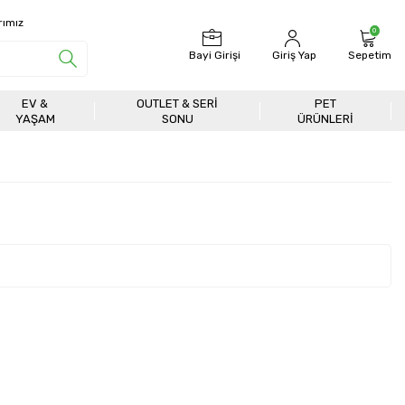
rımız
0
Bayi Girişi
Giriş Yap
Sepetim
EV &
OUTLET & SERI
PET
YAŞAM
SONU
ÜRÜNLERİ