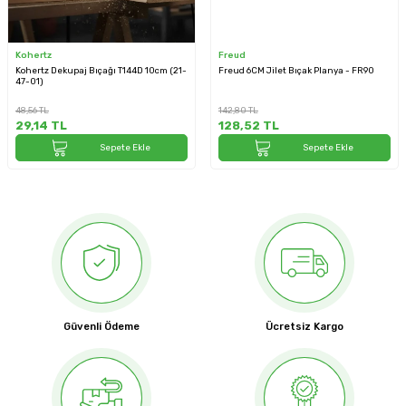
Kohertz
Freud
Kohertz Dekupaj Bıçağı T144D 10cm (21-
Freud 6CM Jilet Bıçak Planya - FR90
47-01)
48,56
TL
142,80
TL
29,14
TL
128,52
TL
Sepete Ekle
Sepete Ekle
Güvenli Ödeme
Ücretsiz Kargo