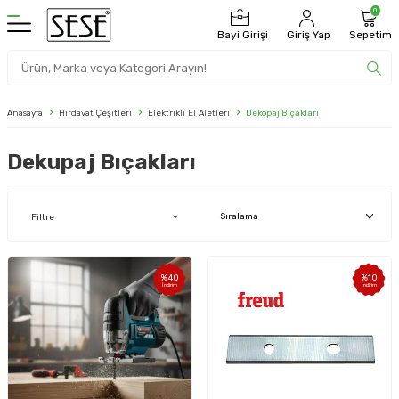
0
Bayi Girişi
Giriş Yap
Sepetim
Anasayfa
Hırdavat Çeşitleri
Elektrikli El Aletleri
Dekopaj Bıçakları
Dekupaj Bıçakları
Filtre
%
40
%
10
İndirim
İndirim