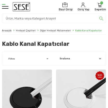
0
Bayi Girişi
Giriş Yap
Sepetim
Anasayfa
Hırdavat Çeşitleri
Diğer Hırdavat Malzemeleri
Kablo Kanal Kapatıcılar
Kablo Kanal Kapatıcılar
Filtre
%
30
İndirim