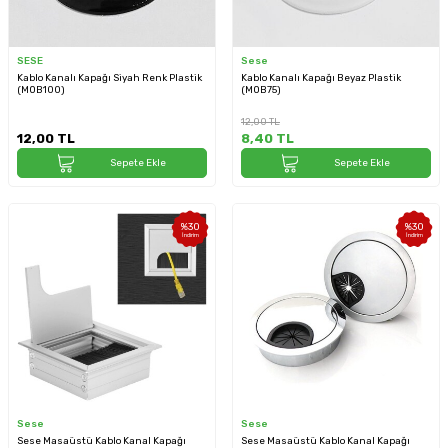
SESE
Sese
Kablo Kanalı Kapağı Siyah Renk Plastik
Kablo Kanalı Kapağı Beyaz Plastik
(MOB100)
(MOB75)
12,00
TL
12,00
TL
8,40
TL
Sepete Ekle
Sepete Ekle
%
30
%
30
İndirim
İndirim
Sese
Sese
Sese Masaüstü Kablo Kanal Kapağı
Sese Masaüstü Kablo Kanal Kapağı