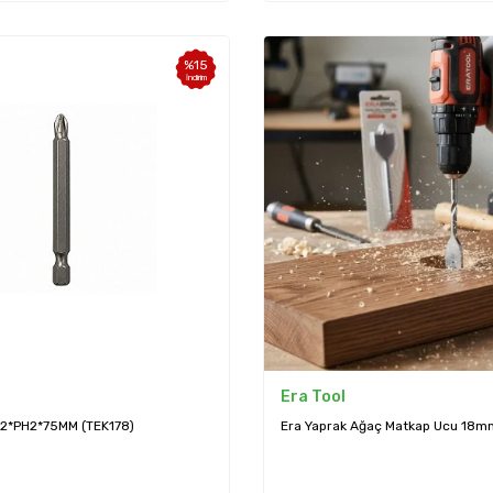
%
15
İndirim
Era Tool
H2*PH2*75MM (TEK178)
Era Yaprak Ağaç Matkap Ucu 18m