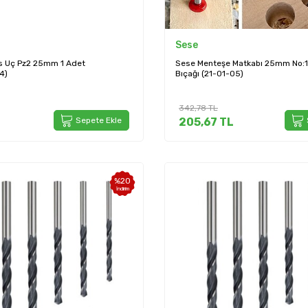
Sese
s Uç Pz2 25mm 1 Adet
Sese Menteşe Matkabı 25mm No:1
4)
Bıçağı (21-01-05)
342,78
TL
Sepete Ekle
205,67
TL
%
20
İndirim