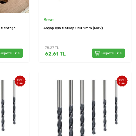
Sese
 Menteşe
Ahşap için Matkap Ucu 9mm (MA9)
78,27
TL
Sepete Ekle
62,61
TL
Sepete Ekle
%
20
%
20
İndirim
İndirim