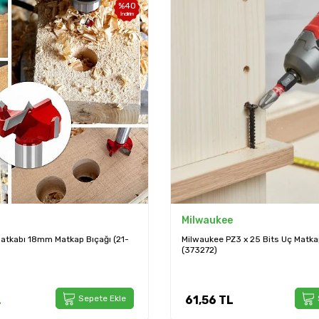
%
40
İndirim
Milwaukee
atkabı 18mm Matkap Bıçağı (21-
Milwaukee PZ3 x 25 Bits Uç Matk
(373272)
L
Sepete Ekle
61,56
TL