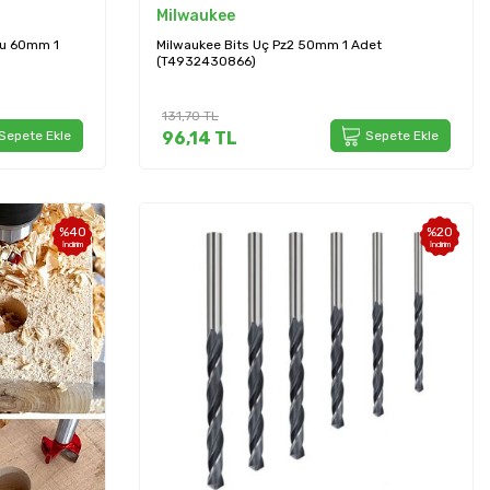
Milwaukee
cu 60mm 1
Milwaukee Bits Uç Pz2 50mm 1 Adet
(T4932430866)
131,70
TL
Sepete Ekle
96,14
TL
Sepete Ekle
%
40
%
20
İndirim
İndirim