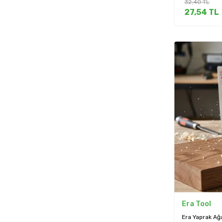
32,40
TL
27,54
TL
Era Tool
Era Yaprak A