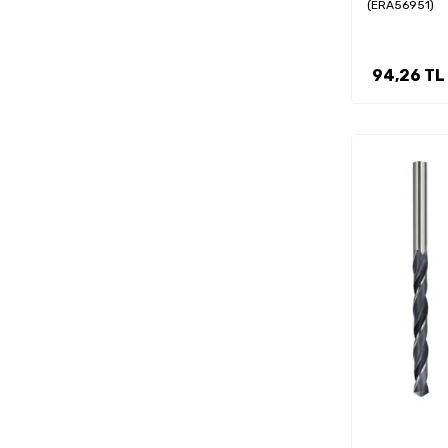
(ERA56951)
94,26
TL