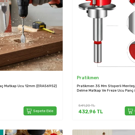
Pratikmen
ğaç Matkap Ucu 12mm (ERA56952)
Pratikmen 35 Mm Stoperli Menteş
Delme Matkap Ve Freze Ucu Panç
541,20
TL
Sepete Ekle
432,96
TL