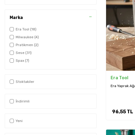
Marka
Era Tool
(18)
Milwaukee
(4)
Pratikmen
(2)
Sese
(31)
Spax
(7)
Era Tool
Stoktakiler
Era Yaprak A
İndirimli
96,55
TL
Yeni