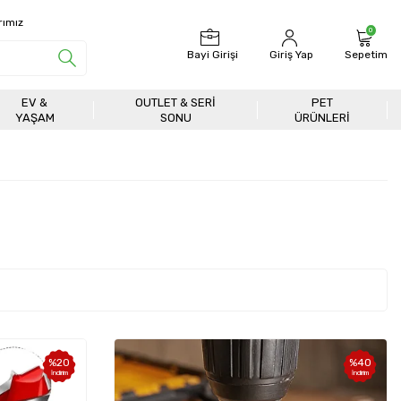
rımız
0
Bayi Girişi
Giriş Yap
Sepetim
EV &
OUTLET & SERI
PET
YAŞAM
SONU
ÜRÜNLERİ
%
20
%
40
İndirim
İndirim