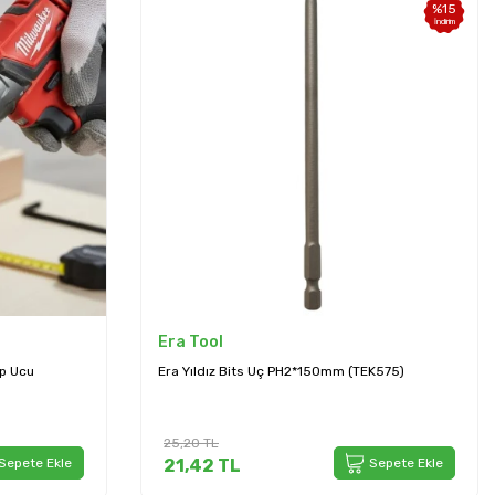
%
15
İndirim
Era Tool
ap Ucu
Era Yıldız Bits Uç PH2*150mm (TEK575)
25,20
TL
Sepete Ekle
21,42
TL
Sepete Ekle