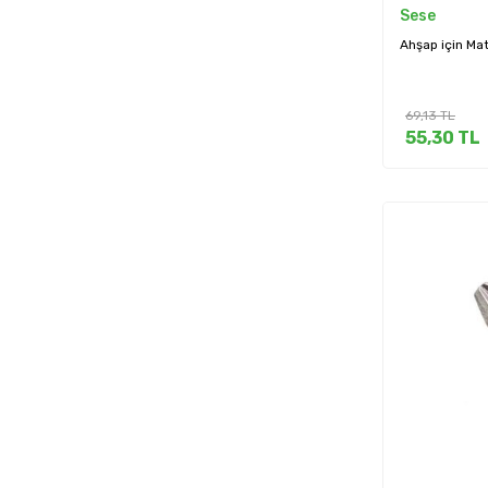
Sese
Ahşap için Ma
69,13
TL
55,30
TL