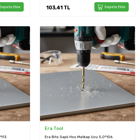
Sepete Ekle
103,41
TL
Sepete Ekle
Era Tool
*113
Era Bits Saplı Hss Matkap Ucu 5,0*106