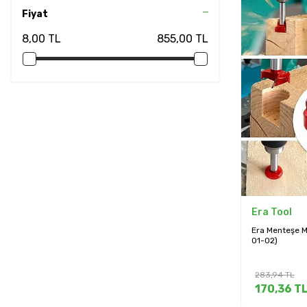
Fiyat
8,00 TL
855,00 TL
Era Tool
Era Menteşe M
01-02)
283,94
TL
170,36
T