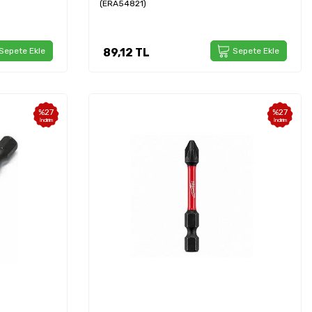
(ERA54821)
Sepete Ekle
89,12
TL
Sepete Ekle
%
27
%
27
İndirim
İndirim