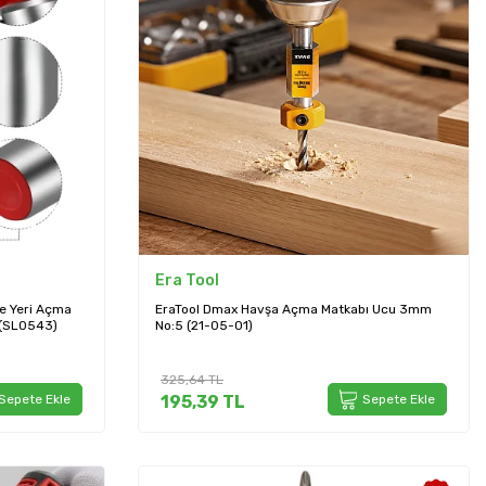
Era Tool
e Yeri Açma
EraTool Dmax Havşa Açma Matkabı Ucu 3mm
 (SL0543)
No:5 (21-05-01)
325,64
TL
Sepete Ekle
195,39
TL
Sepete Ekle