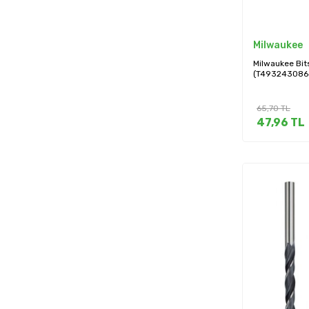
Milwaukee
Milwaukee Bit
(T493243086
65,70
TL
47,96
TL