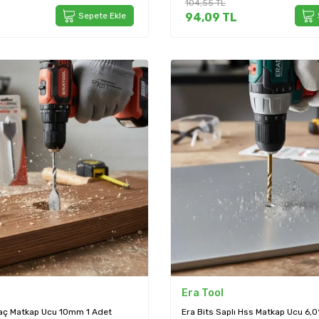
104,55
TL
Sepete Ekle
94,09
TL
Era Tool
ğaç Matkap Ucu 10mm 1 Adet
Era Bits Saplı Hss Matkap Ucu 6,0