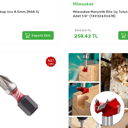
Milwaukee
tkap Ucu 8.5mm (MA8.5)
Milwaukee Manyetik Bits Uç Tutu
Adet 1/4'' (T4932430478)
354,00
TL
Sepete Ekle
258,42
TL
%
27
İndirim