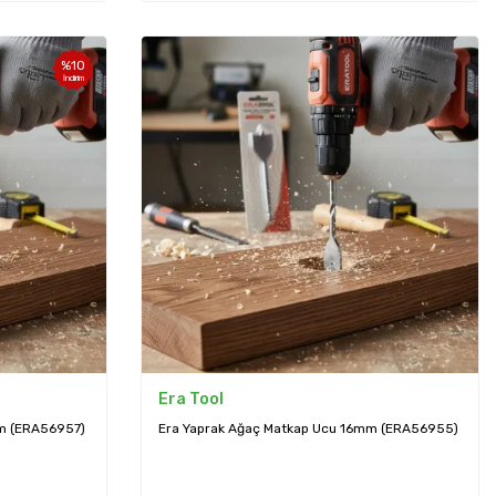
%
10
İndirim
Era Tool
m (ERA56957)
Era Yaprak Ağaç Matkap Ucu 16mm (ERA56955)