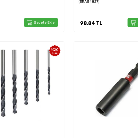
(ERA54827)
Sepete Ekle
98,84
TL
%
20
İndirim