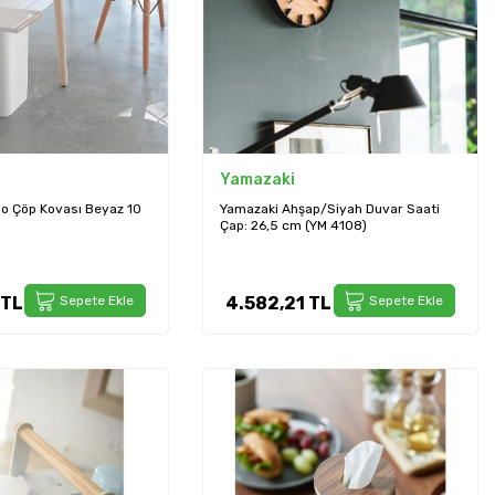
Yamazaki
o Çöp Kovası Beyaz 10
Yamazaki Ahşap/Siyah Duvar Saati
Çap: 26,5 cm (YM 4108)
TL
Sepete Ekle
4.582,21
TL
Sepete Ekle