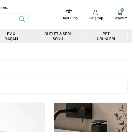
rımız
0
Bayi Girişi
Giriş Yap
Sepetim
EV &
OUTLET & SERI
PET
YAŞAM
SONU
ÜRÜNLERİ