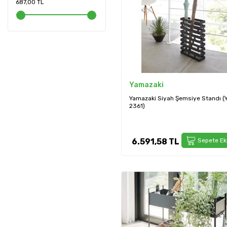
687,00 TL
Yamazaki
Yamazaki Siyah Şemsiye Standı (
2361)
6.591,58
TL
Sepete Ek