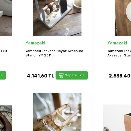
Yamazaki
Yamazaki
 (YM
Yamazaki Toskana Beyaz Aksesuar
Yamazaki Tosk
Standı (YM 2311)
Aksesuar Stan
le
4.141,60
TL
Sepete Ekle
2.538,40