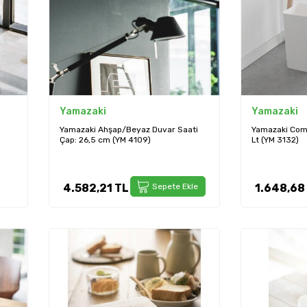
Yamazaki
Yamazaki
a
Yamazaki Ahşap/Beyaz Duvar Saati
Yamazaki Com
Çap: 26,5 cm (YM 4109)
Lt (YM 3132)
4.582,21
TL
Sepete Ekle
1.648,68