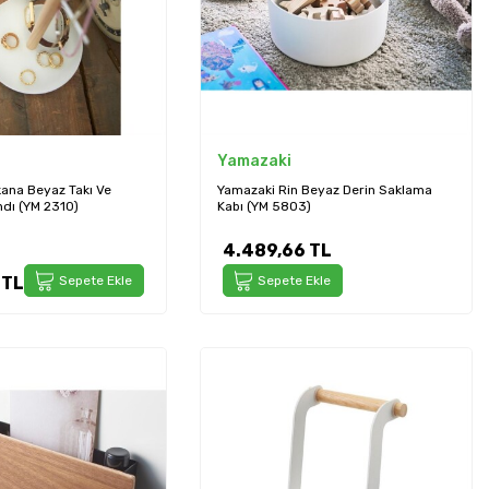
Yamazaki
ana Beyaz Takı Ve
Yamazaki Rin Beyaz Derin Saklama
dı (YM 2310)
Kabı (YM 5803)
4.489,66
TL
TL
Sepete Ekle
Sepete Ekle