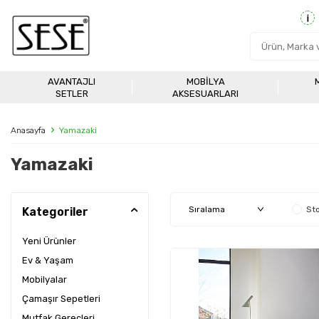
AVANTAJLI
MOBILYA
SETLER
AKSESUARLARI
Anasayfa
Yamazaki
Yamazaki
Sto
Kategoriler
Yeni Ürünler
Ev & Yaşam
Mobilyalar
Çamaşır Sepetleri
Mutfak Gereçleri