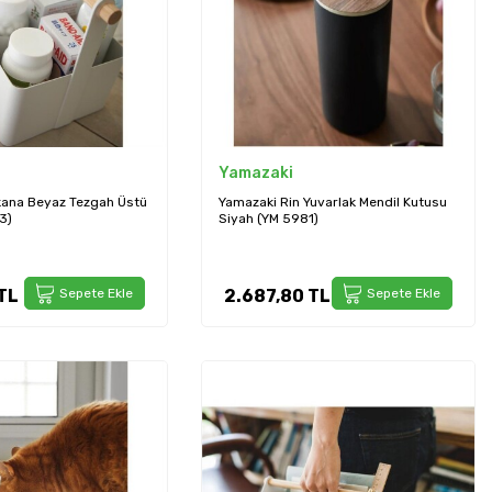
Yamazaki
kana Beyaz Tezgah Üstü
Yamazaki Rin Yuvarlak Mendil Kutusu
3)
Siyah (YM 5981)
TL
Sepete Ekle
2.687,80
TL
Sepete Ekle