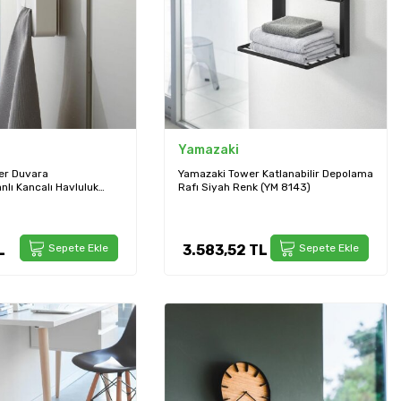
Yamazaki
er Duvara
Yamazaki Tower Katlanabilir Depolama
nlı Kancalı Havluluk
Rafı Siyah Renk (YM 8143)
29)
L
Sepete Ekle
3.583,52
TL
Sepete Ekle