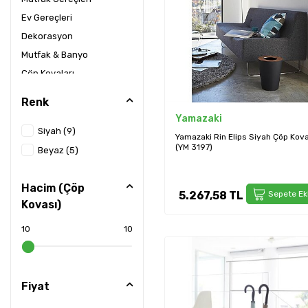
Ev Gereçleri
Dekorasyon
Mutfak & Banyo
Çöp Kovaları
Banyo Aksesuarları
Renk
Askılar
Yamazaki
Servis & Sunum
Siyah
(9)
Yamazaki Rin Elips Siyah Çöp Kov
Bulaşık Kurutmalıkları
(YM 3197)
Beyaz
(5)
Mobilya Aksesuarları
Mutfak Sistemleri
Hacim (Çöp
5.267,58
TL
Sepete Ek
Evcil Hayvan
Kovası)
Mama Kabı
10
10
Fiyat