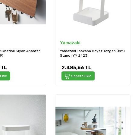
Yamazaki
ıknatıslı Siyah Anahtar
Yamazaki Toskana Beyaz Tezgah Üstü
9)
Stand (YM 2423)
TL
2.485,66
TL
Ekle
Sepete Ekle