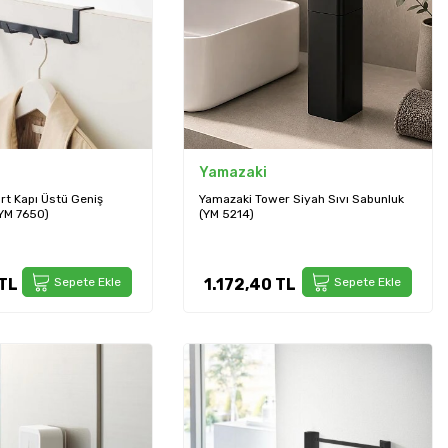
Yamazaki
t Kapı Üstü Geniş
Yamazaki Tower Siyah Sıvı Sabunluk
(YM 7650)
(YM 5214)
TL
Sepete Ekle
1.172,40
TL
Sepete Ekle