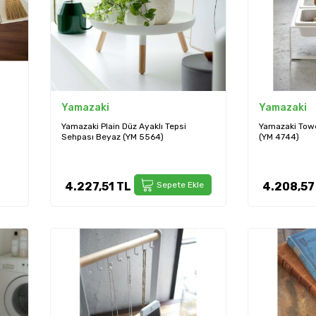
Yamazaki
Yamazaki
a
Yamazaki Plain Düz Ayaklı Tepsi
Yamazaki Tow
Sehpası Beyaz (YM 5564)
(YM 4744)
4.227,51
TL
Sepete Ekle
4.208,57