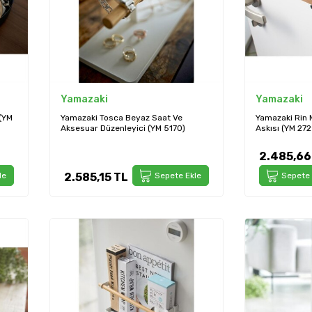
Yamazaki
Yamazaki
(YM
Yamazaki Tosca Beyaz Saat Ve
Yamazaki Rin M
Aksesuar Düzenleyici (YM 5170)
Askısı (YM 272
2.485,66
le
2.585,15
TL
Sepete Ekle
Sepete 