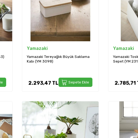
Yamazaki
Yamazaki
53)
Yamazaki Tereyağlık Büyük Saklama
Yamazaki Tos
Kabı (YM 3098)
Sepet (YM 231
le
2.293,47
TL
Sepete Ekle
2.785,71