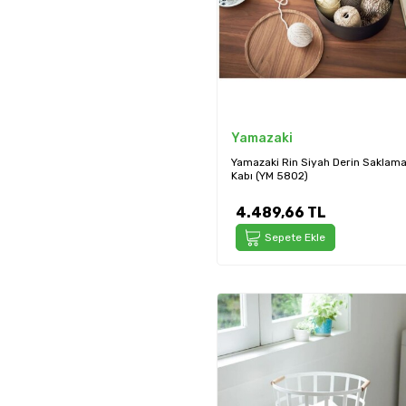
Yamazaki
Yamazaki Rin Siyah Derin Saklam
Kabı (YM 5802)
4.489,66
TL
Sepete Ekle