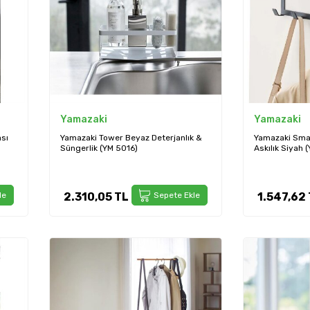
Yamazaki
Yamazaki
ası
Yamazaki Tower Beyaz Deterjanlık &
Yamazaki Smar
Süngerlik (YM 5016)
Askılık Siyah 
le
2.310,05
TL
Sepete Ekle
1.547,62