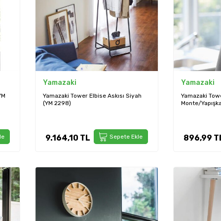
Yamazaki
Yamazaki
YM
Yamazaki Tower Elbise Askısı Siyah
Yamazaki Tow
(YM 2298)
Monte/Yapışka
Beyaz (YM 56
le
9.164,10
TL
Sepete Ekle
896,99
T