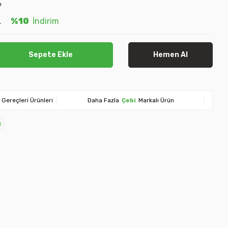
e
L
%10
İndirim
Sepete Ekle
Hemen Al
Gereçleri Ürünleri
Daha Fazla
Çebi
Markalı Ürün