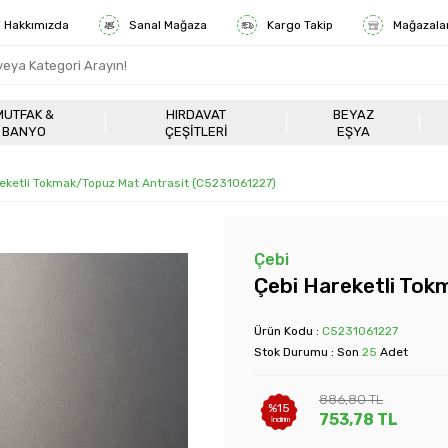
Hakkımızda
Sanal Mağaza
Kargo Takip
Mağazala
MUTFAK &
HIRDAVAT
BEYAZ
BANYO
ÇEŞITLERI
EŞYA
eketli Tokmak/Topuz Mat Antrasit (C5231061227)
Çebi
Çebi Hareketli To
Ürün Kodu :
C5231061227
Stok Durumu : Son
25
Adet
886,80
TL
%
15
753,78
TL
İndirim