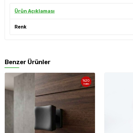
Ürün Açıklaması
Renk
Benzer Ürünler
%
20
%
20
İndirim
İndirim