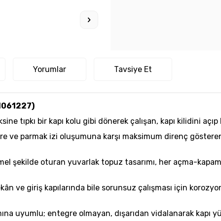
Yorumlar
Tavsiye Et
1061227)
ine tıpkı bir kapı kolu gibi dönerek çalışan, kapı kilidini açı
lere ve parmak izi oluşumuna karşı maksimum direnç gösteren
l şekilde oturan yuvarlak topuz tasarımı, her açma-kapama 
kân ve giriş kapılarında bile sorunsuz çalışması için korozy
mına uyumlu; entegre olmayan, dışarıdan vidalanarak kapı y