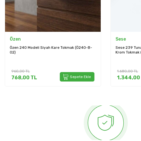
Sese
mak (Ö240-B-
Sese 239 Tuna Modeli Kristal Kapı Tokmağı
Krom Tokmak (Ö239-B-18)
1.680,00
TL
Sepete Ekle
1.344,00
TL
Sepete Ekle