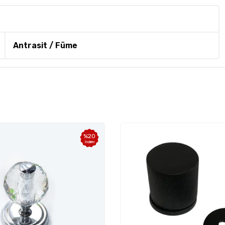
Antrasit / Füme
%
15
İndirim