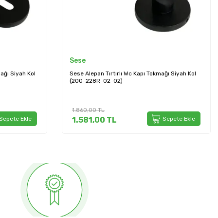
Sese
rtırlı Wc Kapı Tokmağı Siyah Kol
Sese Alepan Tırtırlı Oda Kapı Tokm
2-02)
(200-228R-01-53)
2.280,00
TL
TL
Sepete Ekle
1.938,00
TL