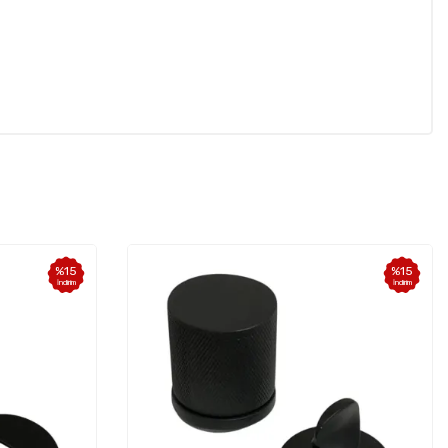
%
15
İndirim