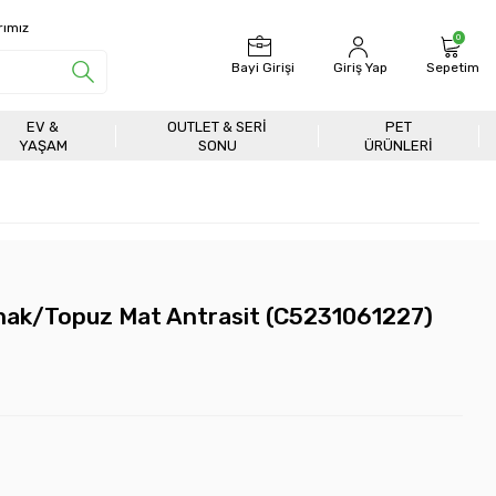
rımız
0
Bayi Girişi
Giriş Yap
Sepetim
EV &
OUTLET & SERI
PET
YAŞAM
SONU
ÜRÜNLERİ
kmak/Topuz Mat Antrasit (C5231061227)