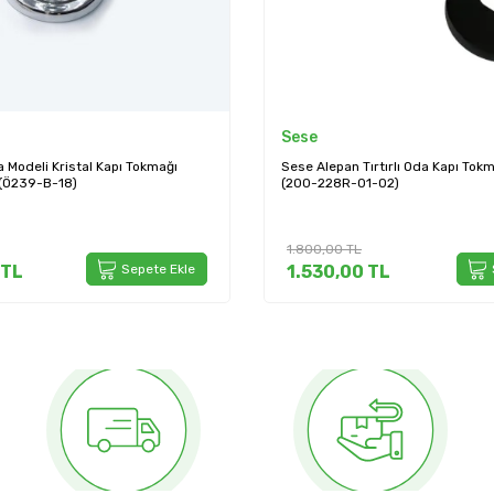
Sese
Sese
Sese Alepan Tırtırlı Oda Kapı Tokmağı Siyah Kol
Sese Alepan Tı
(200-228R-01-02)
(200-228R-0
1.800,00
TL
1.860,00
TL
1.530,00
TL
Sepete Ekle
1.581,00