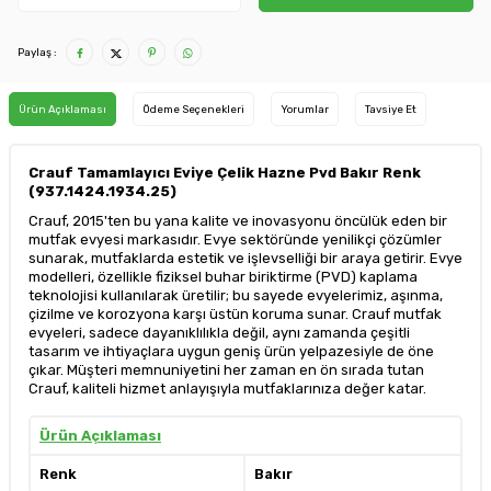
Paylaş :
Ürün Açıklaması
Ödeme Seçenekleri
Yorumlar
Tavsiye Et
Crauf Tamamlayıcı Eviye Çelik Hazne Pvd Bakır Renk
(937.1424.1934.25)
Crauf, 2015'ten bu yana kalite ve inovasyonu öncülük eden bir
mutfak evyesi markasıdır. Evye sektöründe yenilikçi çözümler
sunarak, mutfaklarda estetik ve işlevselliği bir araya getirir. Evye
modelleri, özellikle fiziksel buhar biriktirme (PVD) kaplama
teknolojisi kullanılarak üretilir; bu sayede evyelerimiz, aşınma,
çizilme ve korozyona karşı üstün koruma sunar. Crauf mutfak
evyeleri, sadece dayanıklılıkla değil, aynı zamanda çeşitli
tasarım ve ihtiyaçlara uygun geniş ürün yelpazesiyle de öne
çıkar. Müşteri memnuniyetini her zaman en ön sırada tutan
Crauf, kaliteli hizmet anlayışıyla mutfaklarınıza değer katar.
Ürün Açıklaması
Renk
Bakır