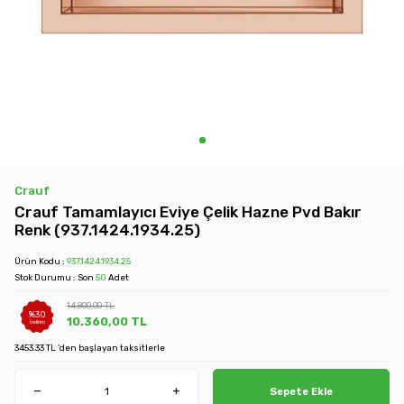
Crauf
Crauf Tamamlayıcı Eviye Çelik Hazne Pvd Bakır
Renk (937.1424.1934.25)
Ürün Kodu :
937.1424.1934.25
Stok Durumu : Son
50
Adet
14.800,00
TL
%
30
10.360,00
TL
İndirim
3453.33 TL 'den başlayan taksitlerle
Sepete Ekle