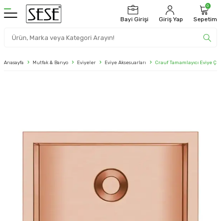
0
Bayi Girişi
Giriş Yap
Sepetim
Anasayfa
Mutfak & Banyo
Eviyeler
Eviye Aksesuarları
Crauf Tamamlayıcı Eviye Çeli