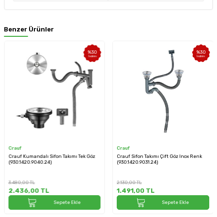
Benzer Ürünler
%
30
%
30
İndirim
İndirim
Crauf
Crauf
Crauf Kumandalı Sifon Takımı Tek Göz
Crauf Sifon Takımı Çift Göz Inox Renk
(930.1420.9040.24)
(930.1420.9031.24)
3.480,00
TL
2.130,00
TL
2.436,00
TL
1.491,00
TL
Sepete Ekle
Sepete Ekle