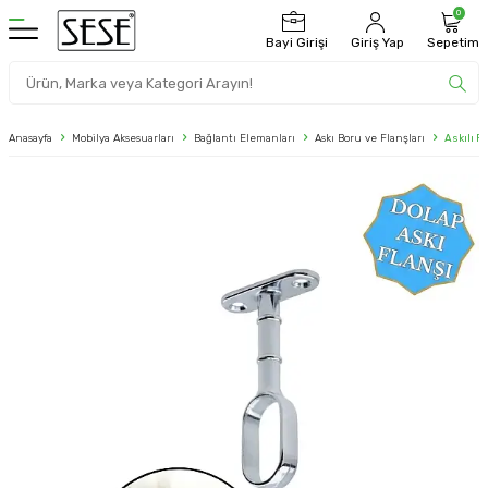
0
Bayi Girişi
Giriş Yap
Sepetim
Anasayfa
Mobilya Aksesuarları
Bağlantı Elemanları
Askı Boru ve Flanşları
Askılı F