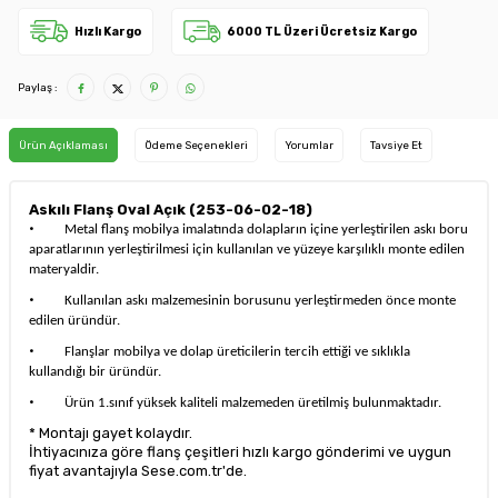
Hızlı Kargo
6000 TL Üzeri Ücretsiz Kargo
Paylaş :
Ürün Açıklaması
Ödeme Seçenekleri
Yorumlar
Tavsiye Et
Askılı Flanş Oval Açık (253-06-02-18)
·
Metal flanş mobilya imalatında dolapların içine yerleştirilen askı boru
aparatlarının yerleştirilmesi için kullanılan ve yüzeye karşılıklı monte edilen
materyaldir.
·
Kullanılan askı malzemesinin borusunu yerleştirmeden önce monte
edilen üründür.
·
Flanşlar mobilya ve dolap üreticilerin tercih ettiği ve sıklıkla
kullandığı bir üründür.
·
Ürün 1.sınıf yüksek kaliteli malzemeden üretilmiş bulunmaktadır.
* Montajı gayet kolaydır.
İhtiyacınıza göre flanş çeşitleri hızlı kargo gönderimi ve uygun
fiyat avantajıyla Sese.com.tr'de.