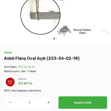
Sese
Askılı Flanş Oval Açık (253-06-02-18)
Ürün Kodu :
253-06-02-18
Stok Durumu : Son
179
Adet
39,16
TL
%
30
27,41
TL
İndirim
9.14 TL 'den başlayan taksitlerle
Sepete Ekle