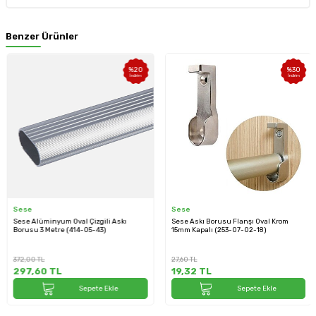
Benzer Ürünler
%
20
%
30
İndirim
İndirim
Sese
Sese
Sese Alüminyum Oval Çizgili Askı
Sese Askı Borusu Flanşı Oval Krom
Borusu 3 Metre (414-05-43)
15mm Kapalı (253-07-02-18)
372,00
TL
27,60
TL
297,60
TL
19,32
TL
Sepete Ekle
Sepete Ekle