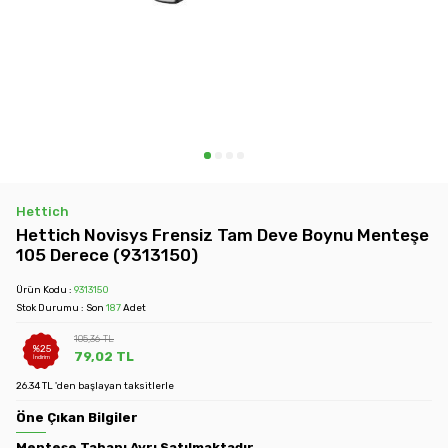
Hettich
Hettich Novisys Frensiz Tam Deve Boynu Menteşe
105 Derece (9313150)
Ürün Kodu :
9313150
Stok Durumu : Son
187
Adet
105,36
TL
%
25
79,02
TL
İndirim
26.34 TL 'den başlayan taksitlerle
Öne Çıkan Bilgiler
Menteşe Tabanı Ayrı Satılmaktadır.