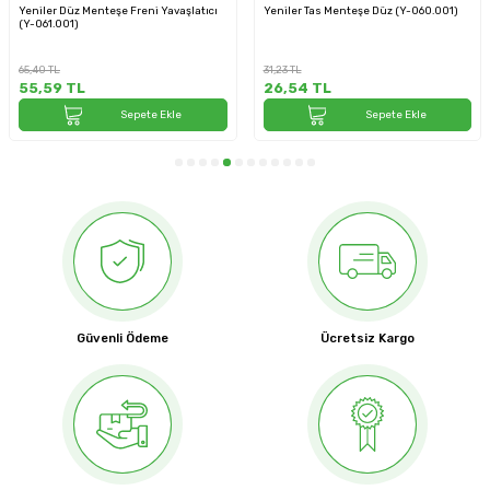
r Düz Menteşe Freni Yavaşlatıcı
Yeniler Tas Menteşe Düz (Y-060.001)
Blum C
.001)
L
31,23
TL
72,43
T
9
TL
26,54
TL
65,1
Sepete Ekle
Sepete Ekle
Güvenli Ödeme
Ücretsiz Kargo