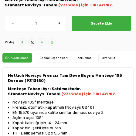
Standart Novisys Tabanı
(9313866) için TIKLAYINIZ.
Sepete Ekle
Paylaş :
Ürün Açıklaması
Ödeme Seçenekleri
Yorumlar
Tavsiye Et
Hettich Novisys Frensiz Tam Deve Boynu Menteşe 105
Derece (9313150)
Menteşe Tabanı Ayrı Satılmaktadır.
Standart Novisys Tabanı
(9313866) için TIKLAYINIZ.
Novisys 105° menteşe
Frensiz, otomatik kapatmalı (Novisys 8848)
EN 15570 uyarınca kalite sınıflandırması, seviye 2
Açılma açısı 105°
Kapak kalınlığı için 14 - 24 mm
Kapak bini şekli içte duran
TH - Delik şeması 52 x 5,5 mm