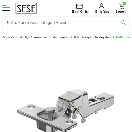
0
Bayi Girişi
Giriş Yap
Sepetim
Anasayfa
Mobilya Aksesuarları
Menteşeler
Dolap & Kapak Menteşeleri
Hettich No