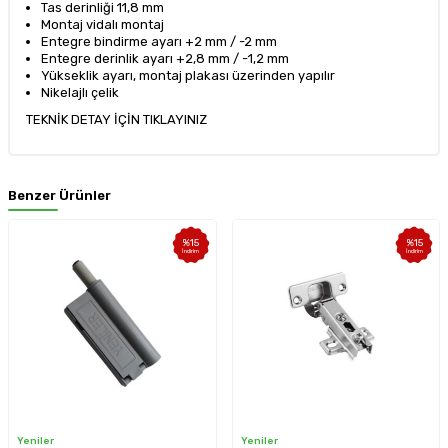
Tas derinliği 11,8 mm
Montaj vidalı montaj
Entegre bindirme ayarı +2 mm / -2 mm
Entegre derinlik ayarı +2,8 mm / -1,2 mm
Yükseklik ayarı, montaj plakası üzerinden yapılır
Nikelajlı çelik
TEKNİK DETAY İÇİN
TIKLAYINIZ
Benzer Ürünler
%
15
%
15
İndirim
İndirim
r
Yeniler
Blum