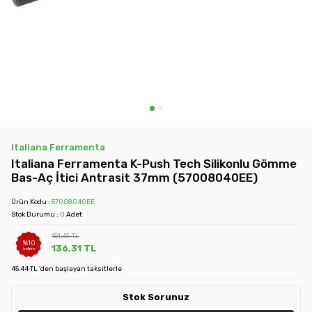
Italiana Ferramenta
Italiana Ferramenta K-Push Tech Silikonlu Gömme
Bas-Aç İtici Antrasit 37mm (57008040EE)
Ürün Kodu :
57008040EE
Stok Durumu :
0
Adet
151,45
TL
%
10
136,31
TL
İndirim
45.44 TL 'den başlayan taksitlerle
Stok Sorunuz