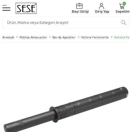
0
Bayi Girişi
Giriş Yap
Sepetim
Anasayfa
Mobilya Aksesuarları
Bas-Aç Aparatları
Italiana Ferramenta
Italiana Fe