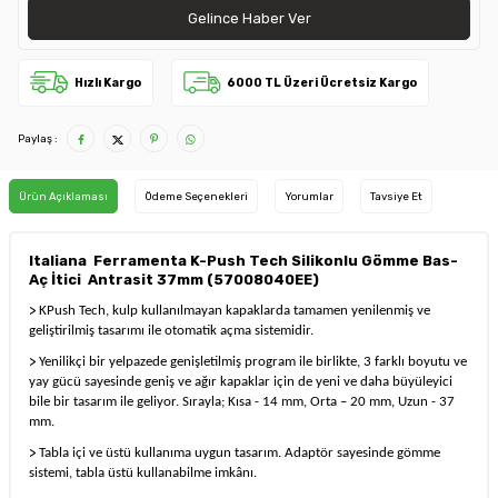
Gelince Haber Ver
Hızlı Kargo
6000 TL Üzeri Ücretsiz Kargo
Paylaş :
Ürün Açıklaması
Ödeme Seçenekleri
Yorumlar
Tavsiye Et
Italiana Ferramenta K-Push Tech Silikonlu Gömme Bas-
Aç İtici Antrasit 37mm (57008040EE)
>
KPush Tech, kulp kullanılmayan kapaklarda tamamen yenilenmiş ve
geliştirilmiş tasarımı ile otomatik açma sistemidir.
>
Yenilikçi bir yelpazede genişletilmiş program ile birlikte, 3 farklı boyutu ve
yay gücü sayesinde geniş ve ağır kapaklar için de yeni ve daha büyüleyici
bile bir tasarım ile geliyor. Sırayla; Kısa - 14 mm, Orta – 20 mm, Uzun - 37
mm.
>
Tabla içi ve üstü kullanıma uygun tasarım. Adaptör sayesinde gömme
sistemi, tabla üstü kullanabilme imkânı.