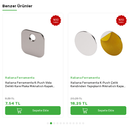
Benzer Ürünler
%
10
%
10
İndirim
İndirim
Italiana Ferramenta
Italiana Ferramenta
Italiana Ferramenta K-Push Vida
Italiana Ferramenta K-Push Çelik
Delikli Kare Plaka Mıknatıslı Kapak
Kendinden Yapışkanlı Mıknatıslı Kapak
Yavaşlatıcı Karşılığı (55006120YA)
Yavaşlatıcı Karşılığı Ø15mm
(55006160XD)
8,38
TL
20,28
TL
7,54
TL
18,25
TL
Sepete Ekle
Sepete Ekle